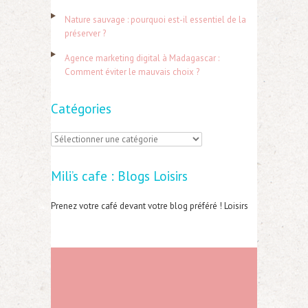
r
Nature sauvage : pourquoi est-il essentiel de la
préserver ?
:
Agence marketing digital à Madagascar :
Comment éviter le mauvais choix ?
Catégories
C
a
Mili’s cafe : Blogs Loisirs
t
é
Prenez votre café devant votre blog préféré ! Loisirs
g
o
r
i
e