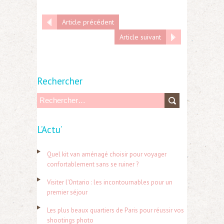
Article précédent
Article suivant
Rechercher
R
e
L’Actu’
c
h
Quel kit van aménagé choisir pour voyager
e
confortablement sans se ruiner ?
r
Visiter l’Ontario : les incontournables pour un
c
premier séjour
h
Les plus beaux quartiers de Paris pour réussir vos
e
shootings photo