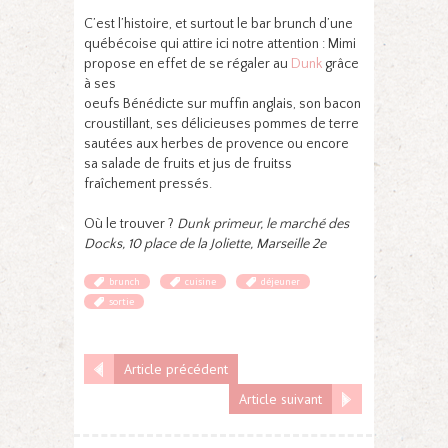
C’est l’histoire, et surtout le bar brunch d’une
québécoise qui attire ici notre attention : Mimi
propose en effet de se régaler au
Dunk
grâce
à ses
oeufs Bénédicte sur muffin anglais, son bacon
croustillant, ses délicieuses pommes de terre
sautées aux herbes de provence ou encore
sa salade de fruits et jus de fruitss
fraîchement pressés.
Où le trouver ?
Dunk primeur, le marché des
Docks, 10 place de la Joliette, Marseille 2e
brunch
cuisine
déjeuner
sortie
Article précédent
Article suivant