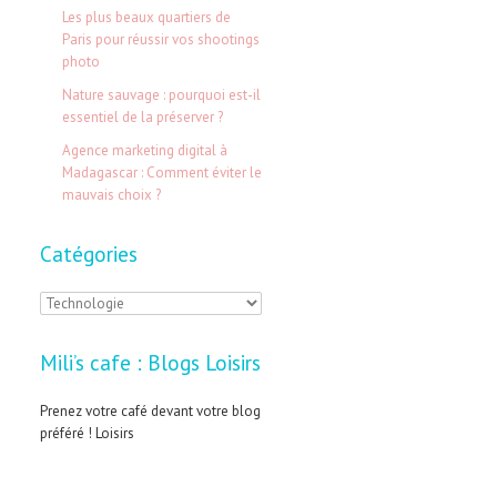
e
Les plus beaux quartiers de
Paris pour réussir vos shootings
r
photo
Nature sauvage : pourquoi est-il
:
essentiel de la préserver ?
Agence marketing digital à
Madagascar : Comment éviter le
mauvais choix ?
Catégories
C
a
Mili’s cafe : Blogs Loisirs
t
é
Prenez votre café devant votre blog
préféré ! Loisirs
g
o