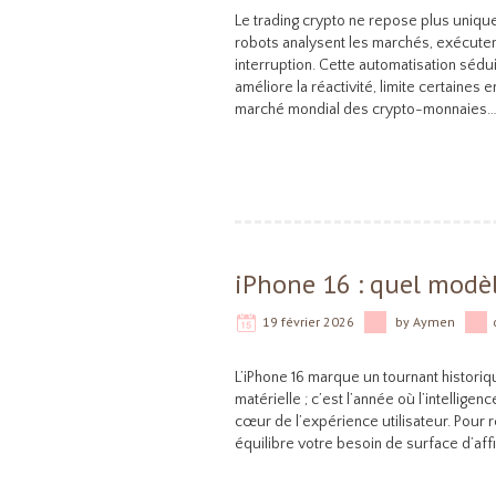
Le trading crypto ne repose plus uniqu
robots analysent les marchés, exécuten
interruption. Cette automatisation sédu
améliore la réactivité, limite certaine
marché mondial des crypto-monnaies…
iPhone 16 : quel modèl
19 février 2026
by
Aymen
L’iPhone 16 marque un tournant histori
matérielle ; c’est l’année où l’intelligenc
cœur de l’expérience utilisateur. Pour 
équilibre votre besoin de surface d’af