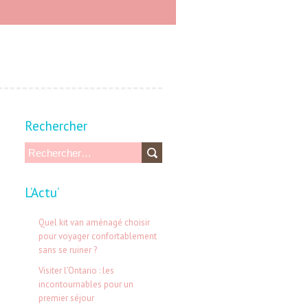
Rechercher
R
e
L’Actu’
c
h
Quel kit van aménagé choisir
e
pour voyager confortablement
sans se ruiner ?
r
Visiter l’Ontario : les
c
incontournables pour un
h
premier séjour