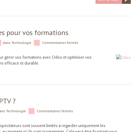
es pour vos formations
dans
Technologie
Commentaires fermés
ur gérer vos formations avec Odoo et optimiser vos
 efficace et durable.
IPTV ?
ans
Technologie
Commentaires fermés
éléspectateurs sont souvent limités à regarder uniquement les
, au moment où ils sont programmés. Cela peut être frustrant pour