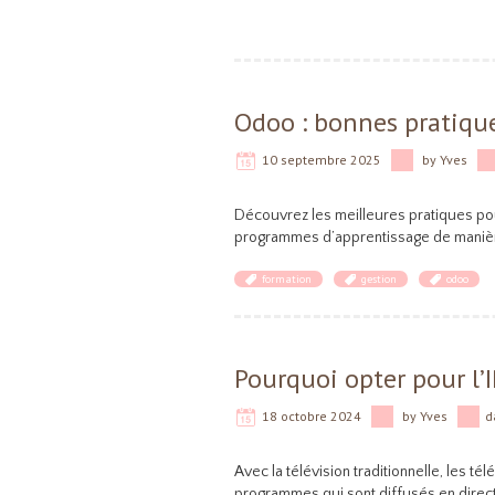
Odoo : bonnes pratiqu
10 septembre 2025
by
Yves
Découvrez les meilleures pratiques po
programmes d’apprentissage de manière
formation
gestion
odoo
Pourquoi opter pour l’
18 octobre 2024
by
Yves
d
Avec la télévision traditionnelle, les t
programmes qui sont diffusés en direct