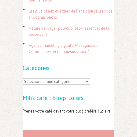
premier séjour
h
Les plus beaux quartiers de Paris pour réussir vos
e
shootings photo
r
Nature sauvage : pourquoi est-il essentiel de la
préserver ?
:
Agence marketing digital à Madagascar :
Comment éviter le mauvais choix ?
Catégories
C
a
Mili’s cafe : Blogs Loisirs
t
é
Prenez votre café devant votre blog préféré ! Loisirs
g
o