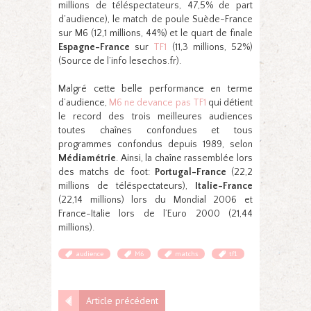
millions de téléspectateurs, 47,5% de part
d’audience), le match de poule Suède-France
sur M6 (12,1 millions, 44%) et le quart de finale
Espagne-France
sur
TF1
(11,3 millions, 52%)
(Source de l’info lesechos.fr).
Malgré cette belle performance en terme
d’audience,
M6 ne devance pas TF1
qui détient
le record des trois meilleures audiences
toutes chaînes confondues et tous
programmes confondus depuis 1989, selon
Médiamétrie
. Ainsi, la chaîne rassemblée lors
des matchs de foot:
Portugal-France
(22,2
millions de téléspectateurs),
Italie-France
(22,14 millions) lors du Mondial 2006 et
France-Italie lors de l’Euro 2000 (21,44
millions).
audience
M6
matchs
tf1
Article précédent