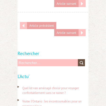
Article suivant
Article précédent
Article suivant
Rechercher
R
e
L’Actu’
c
h
Quel kit van aménagé choisir pour voyager
e
confortablement sans se ruiner ?
r
Visiter l’Ontario : les incontournables pour un
c