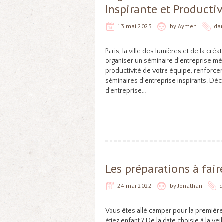
Inspirante et Producti
13 mai 2023
by
Aymen
da
Paris, la ville des lumières et de la cré
organiser un séminaire d’entreprise mé
productivité de votre équipe, renforcer 
séminaires d’entreprise inspirants. Déc
d’entreprise…
Les préparations à fai
24 mai 2022
by
Jonathan
Vous êtes allé camper pour la premièr
étiez enfant ? De la date choisie à la v