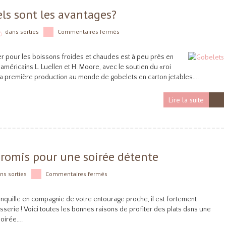
ls sont les avantages?
dans
sorties
Commentaires fermés
er pour les boissons froides et chaudes est à peu près en
américains L. Luellen et H. Moore, avec le soutien du «roi
la première production au monde de gobelets en carton jetables….
Lire la suite
promis pour une soirée détente
ans
sorties
Commentaires fermés
anquille en compagnie de votre entourage proche, il est fortement
rie ! Voici toutes les bonnes raisons de profiter des plats dans une
soirée….