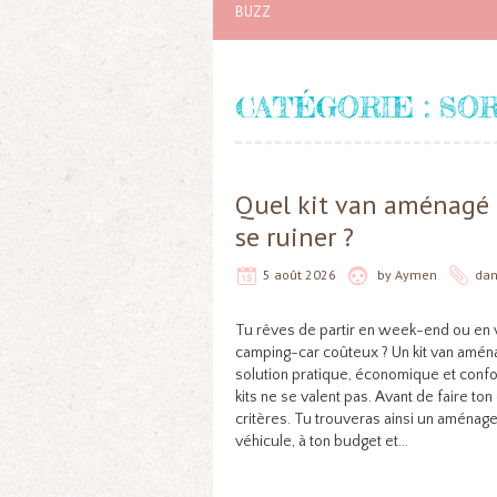
BUZZ
CATÉGORIE :
SOR
Quel kit van aménagé 
se ruiner ?
5 août 2026
by
Aymen
da
Tu rêves de partir en week-end ou en 
camping-car coûteux ? Un kit van amé
solution pratique, économique et confor
kits ne se valent pas. Avant de faire to
critères. Tu trouveras ainsi un aménag
véhicule, à ton budget et…