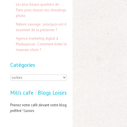
e
Les plus beaux quartiers de
Paris pour réussir vos shootings
r
photo
Nature sauvage : pourquoi est-il
:
essentiel de la préserver ?
Agence marketing digital à
Madagascar : Comment éviter le
mauvais choix ?
Catégories
C
a
Mili’s cafe : Blogs Loisirs
t
é
Prenez votre café devant votre blog
préféré ! Loisirs
g
o