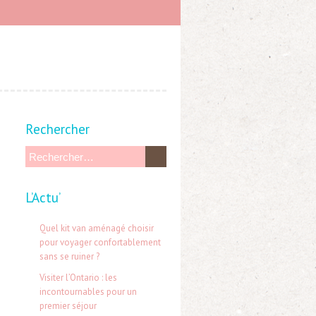
Rechercher
R
e
L’Actu’
c
h
Quel kit van aménagé choisir
e
pour voyager confortablement
sans se ruiner ?
r
Visiter l’Ontario : les
c
incontournables pour un
h
premier séjour