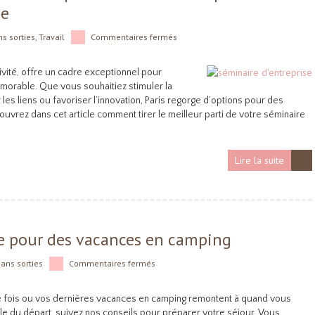
ve
ns
sorties
,
Travail
Commentaires fermés
ativité, offre un cadre exceptionnel pour
morable. Que vous souhaitiez stimuler la
les liens ou favoriser l’innovation, Paris regorge d’options pour des
ouvrez dans cet article comment tirer le meilleur parti de votre séminaire
Lire la suite
re pour des vacances en camping
dans
sorties
Commentaires fermés
e fois ou vos dernières vacances en camping remontent à quand vous
eille du départ, suivez nos conseils pour préparer votre séjour. Vous