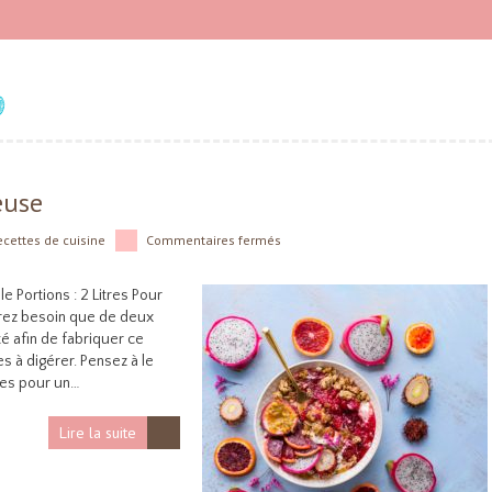
O
euse
ecettes de cuisine
Commentaires fermés
le Portions : 2 Litres Pour
urez besoin que de deux
té afin de fabriquer ce
es à digérer. Pensez à le
les pour un…
Lire la suite