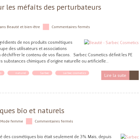
r les méfaits des perturbateurs
ans
Beauté et bien-être
Commentaires fermés
ingrédients de nos produits cosmétiques
upe des utilisateurs et associations
 déchiffrer le contenu de vos flacons. Sarbec Cosmetics définit les PE
 substances chimiques d’origine naturelle ou artificielle…
o
naturel
Sarbec
sarbec cosmetics
Lire la suite
ques bio et naturels
s
Mode femme
Commentaires fermés
ché des cosmétiques bio était seulement de 3%. Mais, depuis