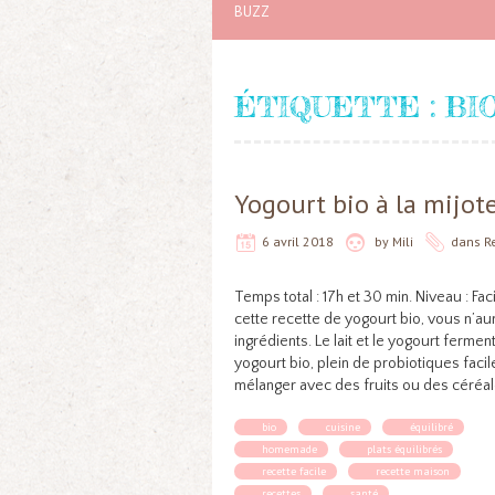
BUZZ
ÉTIQUETTE :
BI
Yogourt bio à la mijot
6 avril 2018
by
Mili
dans
R
Temps total : 17h et 30 min. Niveau : Faci
cette recette de yogourt bio, vous n’a
ingrédients. Le lait et le yogourt fermen
yogourt bio, plein de probiotiques facil
mélanger avec des fruits ou des céréa
bio
cuisine
équilibré
homemade
plats équilibrés
recette facile
recette maison
recettes
santé