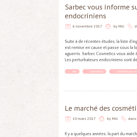
Sarbec vous informe su
endocriniens
6 novembre 2017
by
Mili
d
Suite à de récentes études, la liste d’
est remise en cause et passe sous la lo
aguerris. Sarbec Cosmetics vous aide à
Les perturbateurs endocriniens sont des
bio
cosmétics
cosmétiques bi
Le marché des cosméti
10 mars 2017
by
Mili
dan
Il y a quelques années, la part du mar