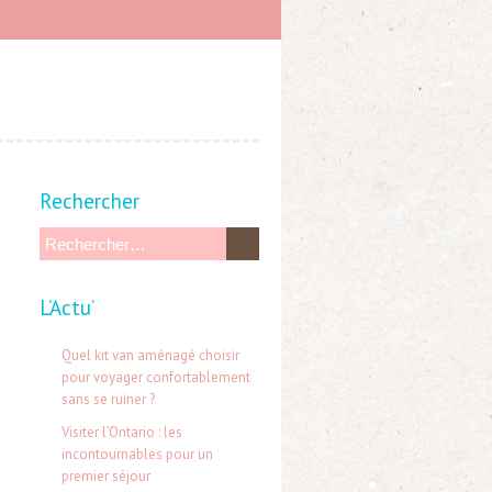
Rechercher
R
e
L’Actu’
c
h
Quel kit van aménagé choisir
e
pour voyager confortablement
sans se ruiner ?
r
Visiter l’Ontario : les
c
incontournables pour un
h
premier séjour