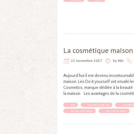
La cosmétique maison 
22 novembre 2017
by
Mili
Aujourd’hui il est devenu incontournab
maison. Les Do it yourself ont envahi l
Cosmetics, marque dédiée à la beauté 
la maison. Les avantages de la cosmét
bio
cosmétiques bio
ingrédie
sarbec cosmetics
soin de la peau