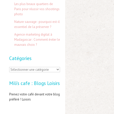
e
Les plus beaux quartiers de
Paris pour réussir vos shootings
r
photo
Nature sauvage : pourquoi est-il
:
essentiel de la préserver ?
Agence marketing digital à
Madagascar : Comment éviter le
mauvais choix ?
Catégories
C
a
Mili’s cafe : Blogs Loisirs
t
é
Prenez votre café devant votre blog
préféré ! Loisirs
g
o