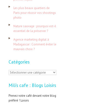
e
Les plus beaux quartiers de
r
Paris pour réussir vos shootings
photo
:
Nature sauvage : pourquoi est-il
essentiel de la préserver ?
Agence marketing digital à
Madagascar : Comment éviter le
mauvais choix ?
Catégories
C
a
Mili’s cafe : Blogs Loisirs
t
é
Prenez votre café devant votre blog
préféré ! Loisirs
g