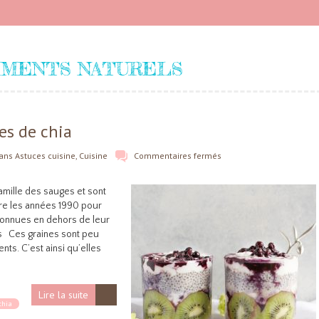
IMENTS NATURELS
es de chia
ans
Astuces cuisine
,
Cuisine
Commentaires fermés
famille des sauges et sont
dre les années 1990 pour
connues en dehors de leur
ls Ces graines sont peu
nts. C’est ainsi qu’elles
Lire la suite
chia