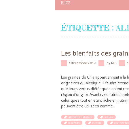
BUZZ
ÉTIQUETTE :
AL
Les bienfaits des grain
7 décembre 2017
by
Mili
d
Les graines de Chia appartiennent à la 
originaires du Mexique. Il faudra atten
que leurs vertus diététiques soient re
région d’origine. Avantages nutritionne
caloriques tout en étant riche en nutrime
peuvent être utilisées comme…
aliments naturels
astuce
bienfaits
cuisine
graines de 