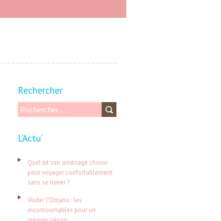
Rechercher
R
e
L’Actu’
c
h
Quel kit van aménagé choisir
e
pour voyager confortablement
sans se ruiner ?
r
c
Visiter l’Ontario : les
incontournables pour un
h
premier séjour