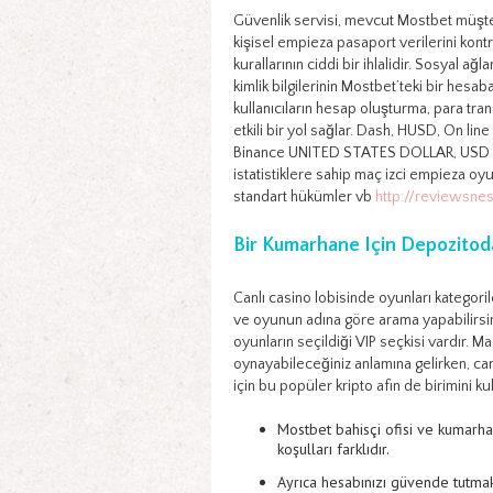
Güvenlik servisi, mevcut Mostbet müşte
kişisel empieza pasaport verilerini kon
kurallarının ciddi bir ihlalidir. Sosyal 
kimlik bilgilerinin Mostbet’teki bir hesab
kullanıcıların hesap oluşturma, para tran
etkili bir yol sağlar. Dash, HUSD, On l
Binance UNITED STATES DOLLAR, USD Or 
istatistiklere sahip maç izci empieza oyun
standart hükümler vb
http://reviewsne
Bir Kumarhane Için Depozitoda
Canlı casino lobisinde oyunları kategorile
ve oyunun adına göre arama yapabilirsini
oyunların seçildiği VIP seçkisi vardır. 
oynayabileceğiniz anlamına gelirken, canl
için bu popüler kripto afin de birimini k
Mostbet bahisçi ofisi ve kumarha
koşulları farklıdır.
Ayrıca hesabınızı güvende tutmak i