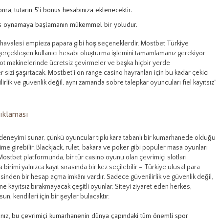
nra, tutarın 5’i bonus hesabınıza eklenecektir.
his oynamaya başlamanın mükemmel bir yoludur.
ka havalesi empieza papara gibi hoş seçeneklerdir. Mostbet Türkiye
 gerçekleşen kullanıcı hesabı oluşturma işlemini tamamlamanız gerekiyor.
ot makinelerinde ücretsiz çevirmeler ve başka hiçbir yerde
 sizi şaşırtacak. Mostbet’i on range casino hayranları için bu kadar çekici
irlik ve güvenlik değil, aynı zamanda sobre talepkar oyuncuları fiel kayıtsız”
ıklaması
n deneyimi sunar, çünkü oyuncular tıpkı kara tabanlı bir kumarhanede olduğu
şime girebilir. Blackjack, rulet, bakara ve poker gibi popüler masa oyunları
 Mostbet platformunda, bir tür casino oyunu olan çevrimiçi slotları
birimi yalnızca kayıt sırasında bir kez seçilebilir – Türkiye ulusal para
nsinden bir hesap açma imkânı vardır. Sadece güvenilirlik ve güvenlik değil,
e kayıtsız bırakmayacak çeşitli oyunlar. Siteyi ziyaret eden herkes,
un, kendileri için bir şeyler bulacaktır.
anız, bu çevrimiçi kumarhanenin dünya çapındaki tüm önemli spor