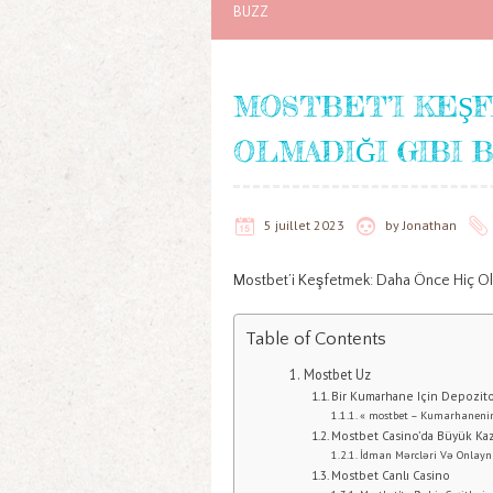
BUZZ
MOSTBET’I KEŞF
OLMADIĞI GIBI 
5 juillet 2023
by
Jonathan
Mostbet’i Keşfetmek: Daha Önce Hiç Ol
Table of Contents
Mostbet Uz
Bir Kumarhane Için Depozitod
« mostbet – Kumarhanenin
Mostbet Casino’da Büyük Ka
İdman Mərcləri Və Onlayn
Mostbet Canlı Casino