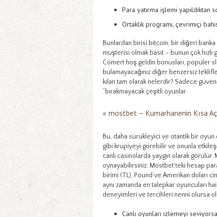
Para yatırma işlemi yapıldıktan so
Ortaklık programı, çevrimiçi ba
Bunlardan birisi bitcoin, bir diğeri ban
müşterisi olmak basit – bunun çok hızlı
Cömert hoş geldin bonusları, popüler sl
bulamayacağınız diğer benzersiz teklifler
kılan tam olarak nelerdir? Sadece güvenil
“bırakmayacak çeşitli oyunlar.
« mostbet – Kumarhanenin Kısa Aç
Bu, daha sürükleyici ve otantik bir oyu
gibi krupiyeyi görebilir ve onunla etkile
canlı casinolarda yaygın olarak görülür.
oynayabilirsiniz. Mostbet’teki hesap para 
birimi (TL), Pound ve Amerikan doları ci
aynı zamanda en talepkar oyuncuları hain
deneyimleri ve tercihleri nenni olursa ols
Canlı oyunları izlemeyi seviyors