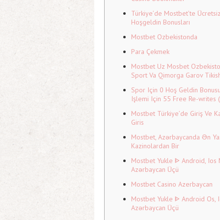
Türkiye’de Mostbet’te Ücrets
Hoşgeldin Bonusları
Mostbet Ozbekistonda
Para Çekmek
Mostbet Uz Mosbet Ozbekisto
Sport Va Qimorga Garov Tikis
Spor Için 0 Hoş Geldin Bonusu
Işlemi Için 55 Free Re-writes (
Mostbet Türkiye’de Giriş Ve K
Giris
Mostbet, Azərbaycanda Ən Ya
Kazinolardan Bir
Mostbet Yukle ᐈ Android, Ios 
Azərbaycan Üçü
Mostbet Casino Azerbaycan
Mostbet Yukle ᐈ Android Os, I
Azərbaycan Üçü