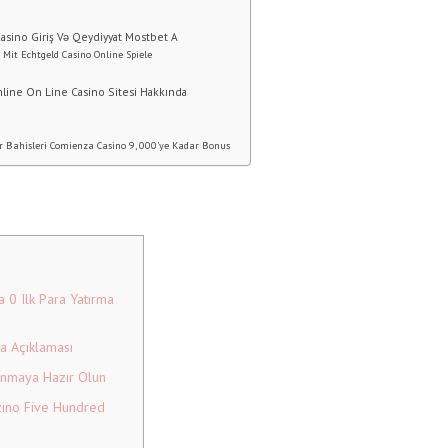
sino Giriş Və Qeydiyyat Mostbet A
 Mit Echtgeld Casino Online Spiele
line On Line Casino Sitesi Hakkında
por Bahisleri Comienza Casino 9, 000’ye Kadar Bonus
 0 Ilk Para Yatırma
a Açıklaması
anmaya Hazır Olun
zino Five Hundred