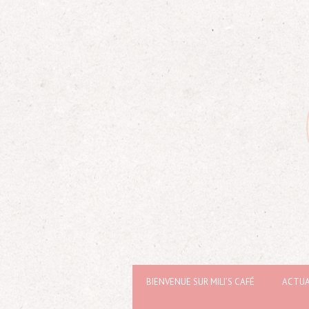
BIENVENUE SUR MILI’S CAFÉ
ACTUA