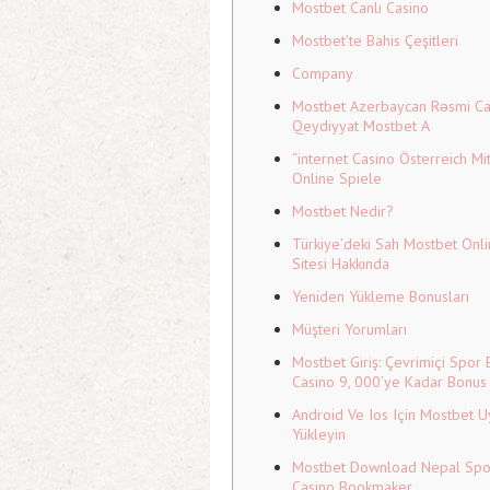
Mostbet Canlı Casino
Mostbet’te Bahis Çeşitleri
Company
Mostbet Azerbaycan Rəsmi Cas
Qeydiyyat Mostbet A
“internet Casino Österreich Mi
Online Spiele
Mostbet Nedir?
Türkiye’deki Sah Mostbet Onli
Sitesi Hakkında
Yeniden Yükleme Bonusları
Müşteri Yorumları
Mostbet Giriş: Çevrimiçi Spor
Casino 9, 000’ye Kadar Bonus
Android Ve Ios Için Mostbet Uy
Yükleyin
Mostbet Download Nepal Spo
Casino Bookmaker