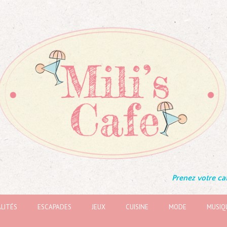
Prenez votre caf
LITÉS
ESCAPADES
JEUX
CUISINE
MODE
MUSIQ