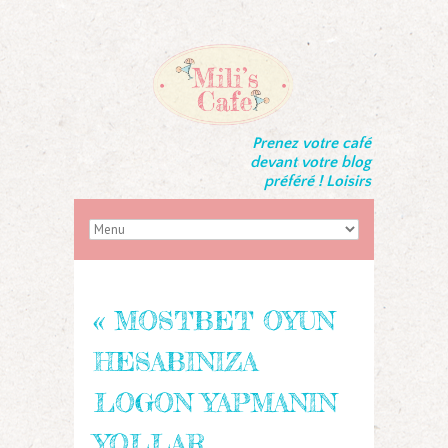
Prenez votre café
devant votre blog
préféré ! Loisirs
« MOSTBET OYUN
HESABINIZA
LOGON YAPMANIN
YOLLAR