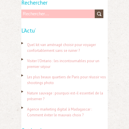
Rechercher
R
e
L’Actu’
c
h
Quel kit van aménagé choisir pour voyager
e
confortablement sans se ruiner ?
r
Visiter l’Ontario : les incontournables pour un
c
premier séjour
h
Les plus beaux quartiers de Paris pour réussir vos
e
shootings photo
r
Nature sauvage : pourquoi est-il essentiel de la
préserver ?
:
Agence marketing digital à Madagascar :
Comment éviter le mauvais choix ?