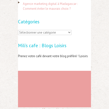
:
Agence marketing digital à Madagascar :
Comment éviter le mauvais choix ?
Catégories
C
a
Mili’s cafe : Blogs Loisirs
t
é
Prenez votre café devant votre blog préféré ! Loisirs
g
o
r
i
e
s