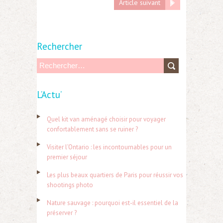
Article suivant
Rechercher
R
e
L’Actu’
c
h
Quel kit van aménagé choisir pour voyager
e
confortablement sans se ruiner ?
r
Visiter l’Ontario : les incontournables pour un
c
premier séjour
h
Les plus beaux quartiers de Paris pour réussir vos
e
shootings photo
r
Nature sauvage : pourquoi est-il essentiel de la
préserver ?