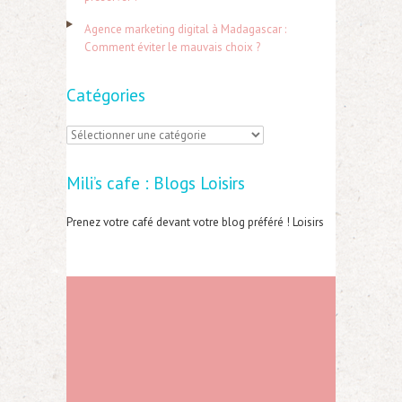
:
Agence marketing digital à Madagascar :
Comment éviter le mauvais choix ?
Catégories
C
a
Mili’s cafe : Blogs Loisirs
t
é
Prenez votre café devant votre blog préféré ! Loisirs
g
o
r
i
e
s