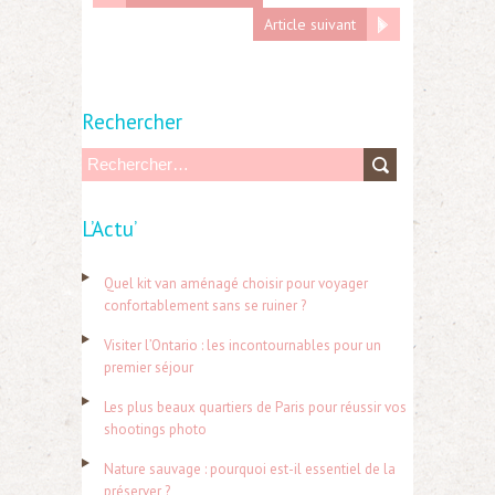
Article suivant
Rechercher
R
e
L’Actu’
c
h
Quel kit van aménagé choisir pour voyager
e
confortablement sans se ruiner ?
r
Visiter l’Ontario : les incontournables pour un
c
premier séjour
h
Les plus beaux quartiers de Paris pour réussir vos
e
shootings photo
r
Nature sauvage : pourquoi est-il essentiel de la
préserver ?