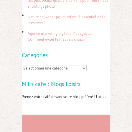
Les plus beaux quartiers de Paris pour réussir vos
e
shootings photo
r
Nature sauvage : pourquoi est-il essentiel de la
préserver ?
:
Agence marketing digital à Madagascar :
Comment éviter le mauvais choix ?
Catégories
C
a
Mili’s cafe : Blogs Loisirs
t
é
Prenez votre café devant votre blog préféré ! Loisirs
g
o
r
i