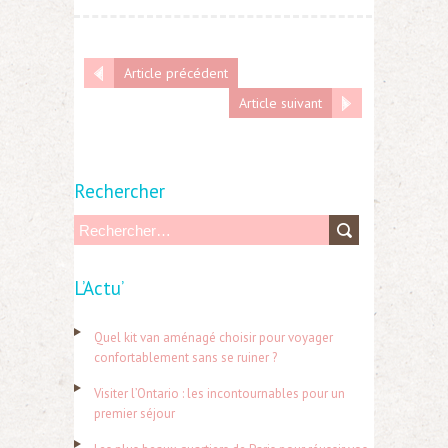
Article précédent
Article suivant
Rechercher
R
e
L’Actu’
c
h
Quel kit van aménagé choisir pour voyager
e
confortablement sans se ruiner ?
r
Visiter l’Ontario : les incontournables pour un
c
premier séjour
h