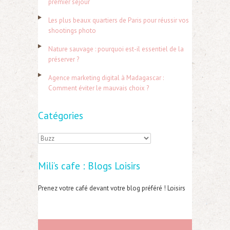
premier séjour
h
Les plus beaux quartiers de Paris pour réussir vos
e
shootings photo
r
Nature sauvage : pourquoi est-il essentiel de la
préserver ?
:
Agence marketing digital à Madagascar :
Comment éviter le mauvais choix ?
Catégories
C
a
Mili’s cafe : Blogs Loisirs
t
é
Prenez votre café devant votre blog préféré ! Loisirs
g
o