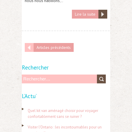
nous nous habillons,…
Lire la suite
Articles précédents
Rechercher
R
e
L’Actu’
c
h
Quel kit van aménagé choisir pour voyager
e
confortablement sans se ruiner ?
r
Visiter l’Ontario : les incontournables pour un
c