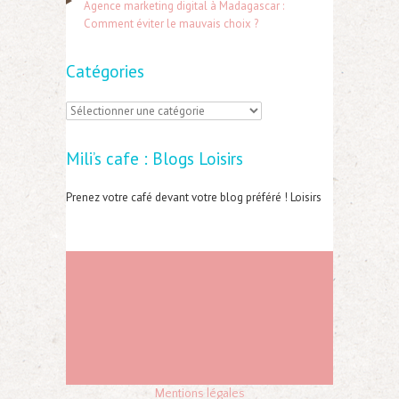
:
Agence marketing digital à Madagascar :
Comment éviter le mauvais choix ?
Catégories
C
a
Mili’s cafe : Blogs Loisirs
t
é
Prenez votre café devant votre blog préféré ! Loisirs
g
o
r
i
e
s
Mentions légales