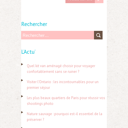
Rechercher
R
e
L’Actu’
c
h
Quel kit van aménagé choisir pour voyager
e
confortablement sans se ruiner ?
r
Visiter l’Ontario : les incontournables pour un
c
premier séjour
h
Les plus beaux quartiers de Paris pour réussir vos
e
shootings photo
r
Nature sauvage : pourquoi est-il essentiel de la
préserver ?