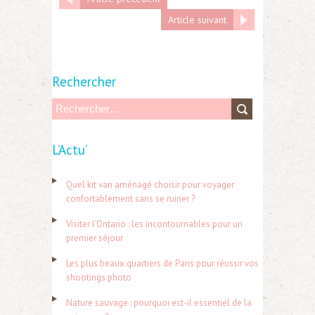
Article suivant
Rechercher
R
e
L’Actu’
c
h
Quel kit van aménagé choisir pour voyager
e
confortablement sans se ruiner ?
r
Visiter l’Ontario : les incontournables pour un
c
premier séjour
h
Les plus beaux quartiers de Paris pour réussir vos
e
shootings photo
r
Nature sauvage : pourquoi est-il essentiel de la