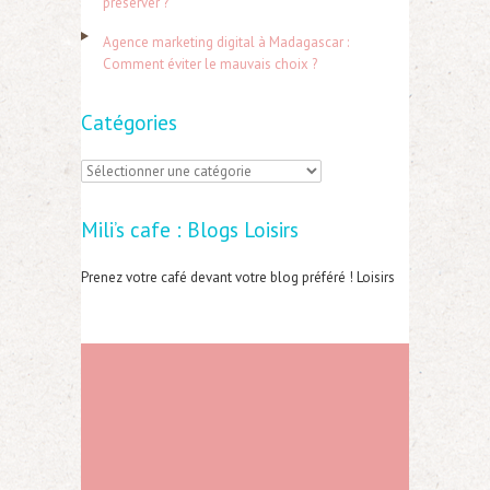
préserver ?
:
Agence marketing digital à Madagascar :
Comment éviter le mauvais choix ?
Catégories
C
a
Mili’s cafe : Blogs Loisirs
t
é
Prenez votre café devant votre blog préféré ! Loisirs
g
o
r
i
e
s