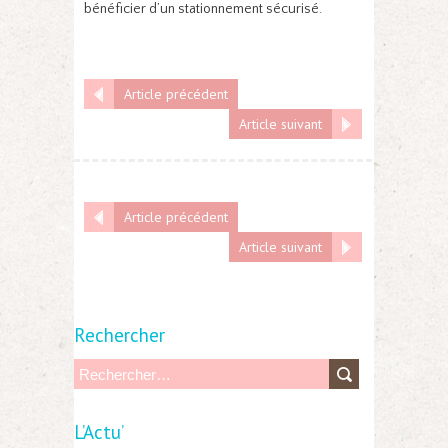
bénéficier d’un stationnement sécurisé.
Article précédent
Article suivant
Article précédent
Article suivant
Rechercher
R
e
L’Actu’
c