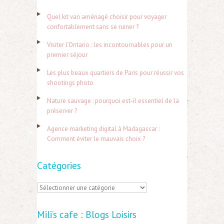
h
Quel kit van aménagé choisir pour voyager
e
confortablement sans se ruiner ?
r
Visiter l’Ontario : les incontournables pour un
c
premier séjour
h
Les plus beaux quartiers de Paris pour réussir vos
e
shootings photo
r
Nature sauvage : pourquoi est-il essentiel de la
préserver ?
:
Agence marketing digital à Madagascar :
Comment éviter le mauvais choix ?
Catégories
C
a
Mili’s cafe : Blogs Loisirs
t