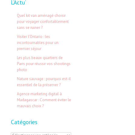
L’Actu’
c
h
Quel kit van aménagé choisir
e
pour voyager confortablement
sans se ruiner ?
r
Visiter l’Ontario : les
c
incontournables pour un
h
premier séjour
e
Les plus beaux quartiers de
Paris pour réussir vos shootings
r
photo
Nature sauvage : pourquoi est-il
:
essentiel de la préserver ?
Agence marketing digital à
Madagascar : Comment éviter le
mauvais choix ?
Catégories