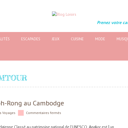
Prenez votre caf
LITÉS
ESCAPADES
JEUX
CUISINE
MODE
MUSIQ
MTOUR
Koh-Rong au Cambodge
ns
Voyages
Commentaires fermés
dgienne Classé au patrimoine national de l’UNESCO, Angkor est l’un