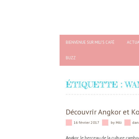
BIENVENUE SUR MILI’S CAFÉ
ACTUA
BUZZ
ÉTIQUETTE :
WA
Découvrir Angkor et 
16 février 2017
by
Mili
da
Angkor, le berceau de la culture cambo