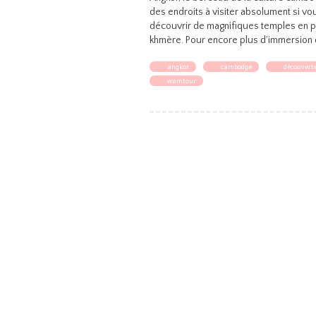
des endroits à visiter absolument si v
découvrir de magnifiques temples en pier
khmère. Pour encore plus d’immersion 
angkor
cambodge
découvert
wamtour