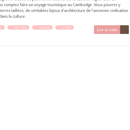
ous comptez faire un voyage touristique au Cambodge. Vous pourrez y
res taillées, de véritables bijoux d’architecture de l’ancienne civilisation
dans la culture…
es
koh-rong
temples
visites
Lire la suite