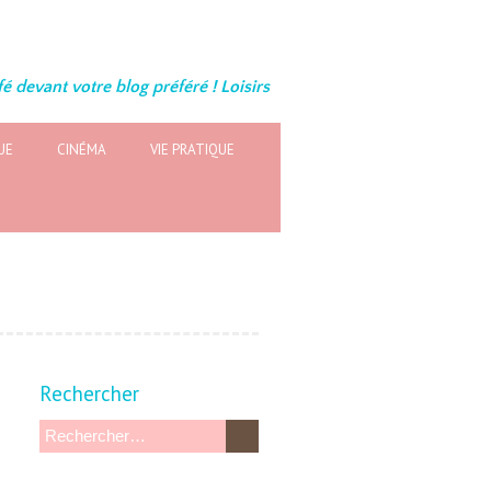
é devant votre blog préféré ! Loisirs
UE
CINÉMA
VIE PRATIQUE
Rechercher
R
e