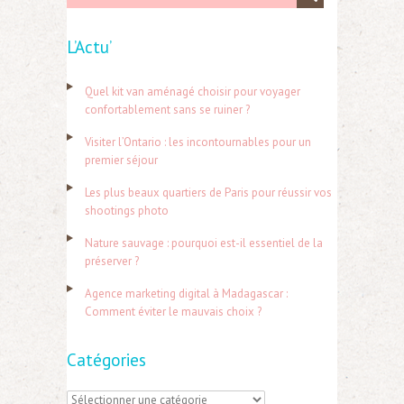
e
L’Actu’
c
h
Quel kit van aménagé choisir pour voyager
e
confortablement sans se ruiner ?
r
Visiter l’Ontario : les incontournables pour un
c
premier séjour
h
Les plus beaux quartiers de Paris pour réussir vos
e
shootings photo
r
Nature sauvage : pourquoi est-il essentiel de la
préserver ?
:
Agence marketing digital à Madagascar :
Comment éviter le mauvais choix ?
Catégories
C