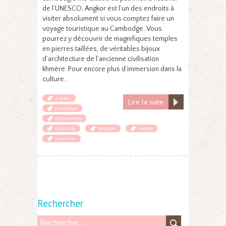
de l’UNESCO, Angkor est l’un des endroits à
visiter absolument si vous comptez faire un
voyage touristique au Cambodge. Vous
pourrez y découvrir de magnifiques temples
en pierres taillées, de véritables bijoux
d’architecture de l’ancienne civilisation
khmère. Pour encore plus d’immersion dans la
culture…
angkor
Lire la suite
cambodge
découvertes
koh-rong
temples
visites
wamtour
Rechercher
R