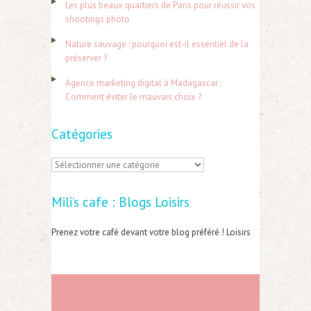
Les plus beaux quartiers de Paris pour réussir vos
e
shootings photo
r
Nature sauvage : pourquoi est-il essentiel de la
préserver ?
:
Agence marketing digital à Madagascar :
Comment éviter le mauvais choix ?
Catégories
C
a
Mili’s cafe : Blogs Loisirs
t
é
Prenez votre café devant votre blog préféré ! Loisirs
g
o
r