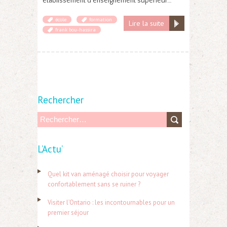
établissement d’enseignement supérieur…
école
formation
Lire la suite
frank bou-hassira
Rechercher
R
e
L’Actu’
c
h
Quel kit van aménagé choisir pour voyager
e
confortablement sans se ruiner ?
r
Visiter l’Ontario : les incontournables pour un
c
premier séjour
h