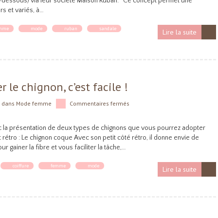
ci-dessous) via leur société Maison Ruban. Ce concept permet une
rs et variés, à…
mme
mode
ruban
sandale
Lire la suite
r le chignon, c’est facile !
dans
Mode femme
Commentaires fermés
ec la présentation de deux types de chignons que vous pourrez adopter
t rétro : Le chignon coque Avec son petit côté rétro, il donne envie de
r gainer la fibre et vous faciliter la tâche,…
coiffure
femme
mode
Lire la suite