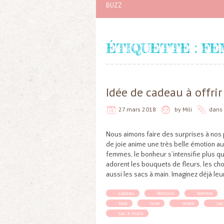
BUZZ
ÉTIQUETTE :
FE
Idée de cadeau à offrir
27 mars 2018
by
Mili
dans
Nous aimons faire des surprises à nos 
de joie anime une très belle émotion a
femmes, le bonheur s’intensifie plus q
adorent les bouquets de fleurs, les choc
aussi les sacs à main. Imaginez déjà leu
cadeau
féminin
femme
look
luxe
mode
sac
sac à main