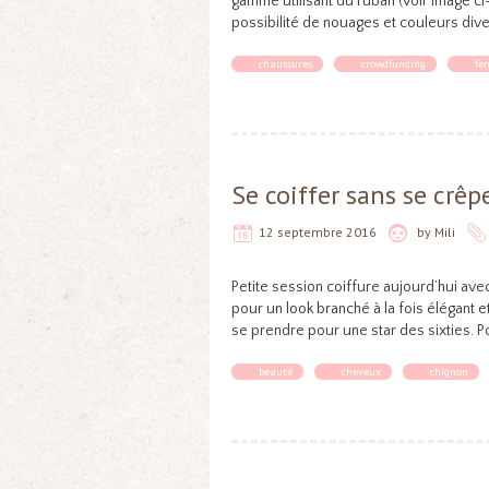
gamme utilisant du ruban (voir image 
possibilité de nouages et couleurs dive
chaussures
crowdfunding
fe
Se coiffer sans se crêpe
12 septembre 2016
by
Mili
Petite session coiffure aujourd’hui av
pour un look branché à la fois élégant e
se prendre pour une star des sixties. Pou
beauté
cheveux
chignon