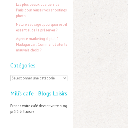
e
Les plus beaux quartiers de
Paris pour réussir vos shootings
r
photo
Nature sauvage : pourquoi est-il
:
essentiel de la préserver ?
Agence marketing digital à
Madagascar : Comment éviter le
mauvais choix ?
Catégories
C
a
Mili’s cafe : Blogs Loisirs
t
é
Prenez votre café devant votre blog
préféré ! Loisirs
g
o