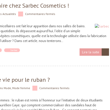
ire chez Sarbec Cosmetics !
ns
Actualités
Commentaires fermés
ellaires ont fait leur apparition dans nos salles de bains.
uotidien, ils dépassent aujourd’hui, l’idée d’un simple
ites cosmétiques, quelle est la technologie utilisée dans la fabrication
utiliser ? Dans cet article, nous tenterons…
Sarbec
Lire la suite
 vie pour le ruban ?
ns
Mode
,
Mode femme
Commentaires fermés
s : le ruban est remis à l’honneur sur l’initiative de deux étudiants
Aurélien Gaye, qui comptent commercialiser des sandales haut de