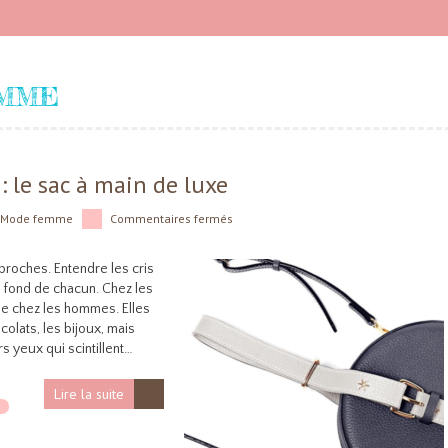
MME
 : le sac à main de luxe
Mode femme
Commentaires fermés
proches. Entendre les cris
u fond de chacun. Chez les
ue chez les hommes. Elles
olats, les bijoux, mais
rs yeux qui scintillent…
Lire la suite