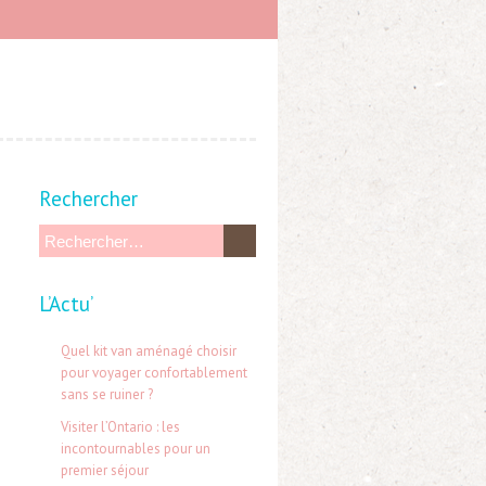
Rechercher
R
e
L’Actu’
c
h
Quel kit van aménagé choisir
e
pour voyager confortablement
sans se ruiner ?
r
Visiter l’Ontario : les
c
incontournables pour un
h
premier séjour