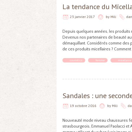
La tendance du Micella
23 janvier 2017
by
Mili
da
Depuis quelques années, les produits mic
Devenus nos partenaires de beauté au q
démaquillant. Considérés comme des pép
de ces produits micellaires ? Comment l’
cosmétics
femme
micellaire
Sandales : une seconde
19 octobre 2016
by
Mili
da
Nouveauté mode niveau chaussures femme
strasbourgeois, Emmanuel Paolacci et 