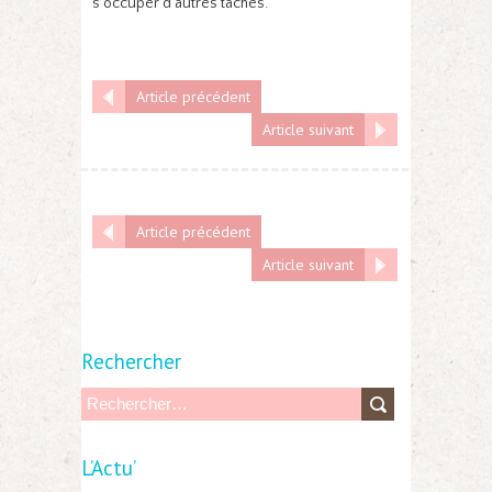
s’occuper d’autres tâches.
Article précédent
Article suivant
Article précédent
Article suivant
Rechercher
R
e
L’Actu’
c