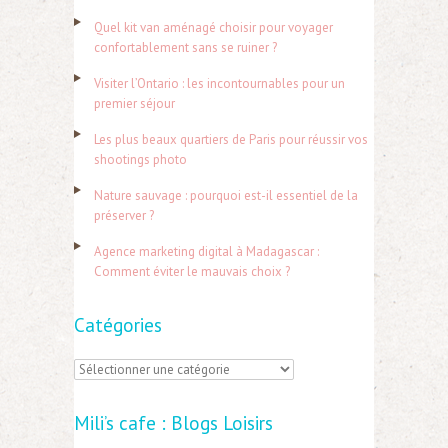
h
Quel kit van aménagé choisir pour voyager
e
confortablement sans se ruiner ?
r
Visiter l’Ontario : les incontournables pour un
c
premier séjour
h
Les plus beaux quartiers de Paris pour réussir vos
e
shootings photo
r
Nature sauvage : pourquoi est-il essentiel de la
préserver ?
:
Agence marketing digital à Madagascar :
Comment éviter le mauvais choix ?
Catégories
C
a
Mili’s cafe : Blogs Loisirs
t