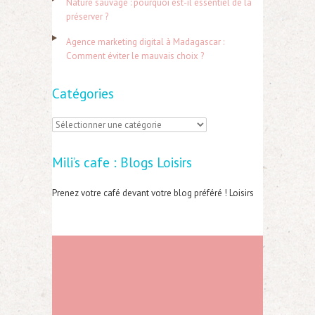
Nature sauvage : pourquoi est-il essentiel de la
préserver ?
:
Agence marketing digital à Madagascar :
Comment éviter le mauvais choix ?
Catégories
C
a
Mili’s cafe : Blogs Loisirs
t
é
Prenez votre café devant votre blog préféré ! Loisirs
g
o
r
i
e