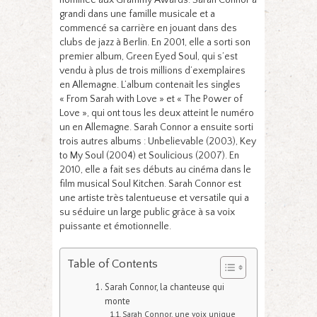
nominée aux Grammy Awards. Sarah Connor a
grandi dans une famille musicale et a
commencé sa carrière en jouant dans des
clubs de jazz à Berlin. En 2001, elle a sorti son
premier album, Green Eyed Soul, qui s’est
vendu à plus de trois millions d’exemplaires
en Allemagne. L’album contenait les singles
« From Sarah with Love » et « The Power of
Love », qui ont tous les deux atteint le numéro
un en Allemagne. Sarah Connor a ensuite sorti
trois autres albums : Unbelievable (2003), Key
to My Soul (2004) et Soulicious (2007). En
2010, elle a fait ses débuts au cinéma dans le
film musical Soul Kitchen. Sarah Connor est
une artiste très talentueuse et versatile qui a
su séduire un large public grâce à sa voix
puissante et émotionnelle.
Table of Contents
Sarah Connor, la chanteuse qui
monte
Sarah Connor, une voix unique