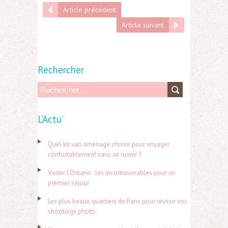
Article précédent
Article suivant
Rechercher
R
e
L’Actu’
c
h
Quel kit van aménagé choisir pour voyager
e
confortablement sans se ruiner ?
r
Visiter l’Ontario : les incontournables pour un
c
premier séjour
h
Les plus beaux quartiers de Paris pour réussir vos
e
shootings photo
r