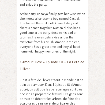
and enjoy the party.
At the party, Rosalya finally gets her wish when
she meets a handsome boy named Castiel.
The two of them hit it off immediately and
share a dance together. Nathaniel also has a
good time at the party, despite his earlier
worries. He even gets a kiss under the
mistletoe from his crush, Amber. In the end,
everyone has a great time and they all head
home with happy memories of the night.
« Amour Sucré » Episode 10 – La Fête de
l’Hiver
C’est la fête de l’hiver et tout le monde est en
train de s’amuser. Dans l’épisode 10 d’Amour
Sucré, on voit que les personnages sont très
occupés à préparer le festival. Les gens sont
en train de décorer les arbres, de faire des
sculptures de neige et de préparer des