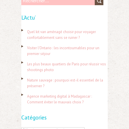
R
e
L’Actu’
c
h
Quel kit van aménagé choisir pour voyager
e
confortablement sans se ruiner ?
r
Visiter l’Ontario : les incontournables pour un
c
premier séjour
h
Les plus beaux quartiers de Paris pour réussir vos
e
shootings photo
r
Nature sauvage : pourquoi est-il essentiel de la
préserver ?
:
Agence marketing digital à Madagascar :
Comment éviter le mauvais choix ?
Catégories