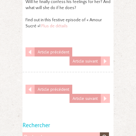
Will he finally confess his feelings for her? And
what will she do if he does?
Find out in this festive episode of « Amour
Sucré »!
Plus de détails
Article précédent
Article suivant
Article précédent
Article suivant
Rechercher