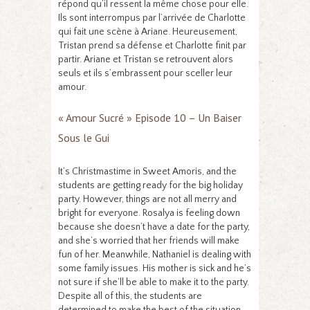
répond qu’il ressent la même chose pour elle.
Ils sont interrompus par l’arrivée de Charlotte
qui fait une scène à Ariane. Heureusement,
Tristan prend sa défense et Charlotte finit par
partir. Ariane et Tristan se retrouvent alors
seuls et ils s’embrassent pour sceller leur
amour.
« Amour Sucré » Episode 10 – Un Baiser
Sous le Gui
It’s Christmastime in Sweet Amoris, and the
students are getting ready for the big holiday
party. However, things are not all merry and
bright for everyone. Rosalya is feeling down
because she doesn’t have a date for the party,
and she’s worried that her friends will make
fun of her. Meanwhile, Nathaniel is dealing with
some family issues. His mother is sick and he’s
not sure if she’ll be able to make it to the party.
Despite all of this, the students are
determined to make the best of the situation