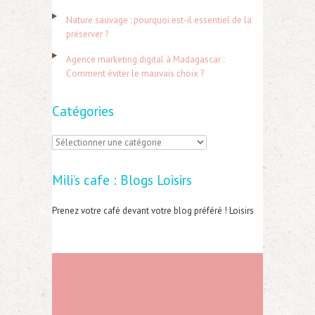
r
Nature sauvage : pourquoi est-il essentiel de la
préserver ?
:
Agence marketing digital à Madagascar :
Comment éviter le mauvais choix ?
Catégories
C
a
Mili’s cafe : Blogs Loisirs
t
é
Prenez votre café devant votre blog préféré ! Loisirs
g
o
r
i
e