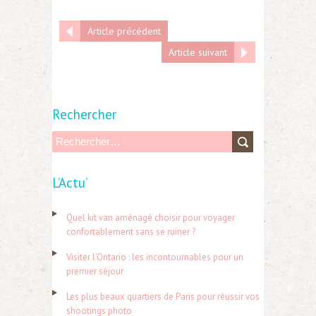
Article précédent
Article suivant
Rechercher
R
e
L’Actu’
c
h
Quel kit van aménagé choisir pour voyager
e
confortablement sans se ruiner ?
r
Visiter l’Ontario : les incontournables pour un
c
premier séjour
h
Les plus beaux quartiers de Paris pour réussir vos
e
shootings photo