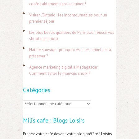
e
confortablement sans se ruiner ?
r
Visiter l’Ontario : les incontournables pour un
c
premier séjour
h
Les plus beaux quartiers de Paris pour réussir vos
e
shootings photo
r
Nature sauvage : pourquoi est-il essentiel de la
préserver ?
:
Agence marketing digital à Madagascar :
Comment éviter le mauvais choix ?
Catégories
C
a
Mili’s cafe : Blogs Loisirs
t
é
Prenez votre café devant votre blog préféré ! Loisirs