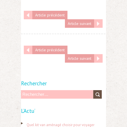
Article précédent
Article suivant
Article précédent
Article suivant
Rechercher
R
e
L’Actu’
c
h
Quel kit van aménagé choisir pour voyager