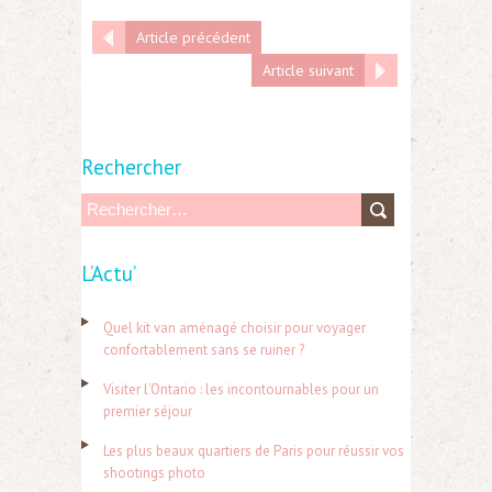
Article précédent
Article suivant
Rechercher
R
e
L’Actu’
c
h
Quel kit van aménagé choisir pour voyager
e
confortablement sans se ruiner ?
r
Visiter l’Ontario : les incontournables pour un
c
premier séjour
h
Les plus beaux quartiers de Paris pour réussir vos
e
shootings photo