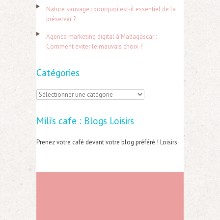
r
Nature sauvage : pourquoi est-il essentiel de la
préserver ?
:
Agence marketing digital à Madagascar :
Comment éviter le mauvais choix ?
Catégories
C
a
Mili’s cafe : Blogs Loisirs
t
é
Prenez votre café devant votre blog préféré ! Loisirs
g
o
r
i
e