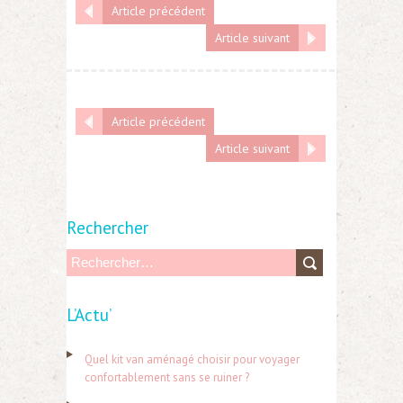
Article précédent
Article suivant
Article précédent
Article suivant
Rechercher
R
e
L’Actu’
c
h
Quel kit van aménagé choisir pour voyager
e
confortablement sans se ruiner ?
r