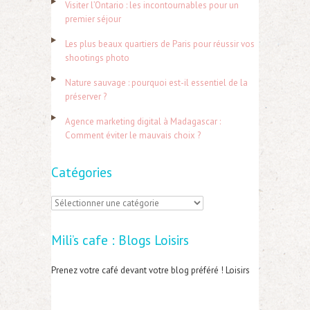
Visiter l’Ontario : les incontournables pour un
c
premier séjour
h
Les plus beaux quartiers de Paris pour réussir vos
e
shootings photo
r
Nature sauvage : pourquoi est-il essentiel de la
préserver ?
:
Agence marketing digital à Madagascar :
Comment éviter le mauvais choix ?
Catégories
C
a
Mili’s cafe : Blogs Loisirs
t
é
Prenez votre café devant votre blog préféré ! Loisirs
g
o