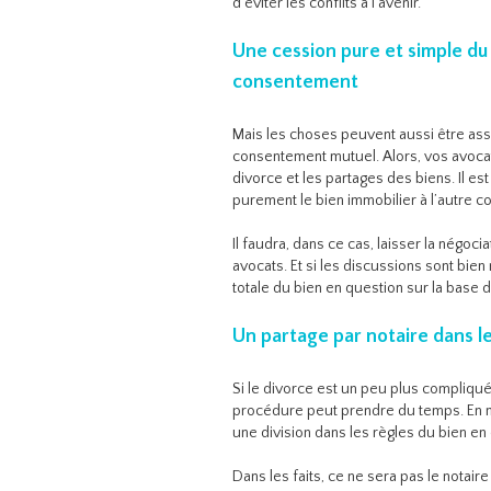
d’éviter les conflits à l’avenir.
Une cession pure et simple du
consentement
Mais les choses peuvent aussi être as
consentement mutuel. Alors, vos avocat
divorce et les partages des biens. Il e
purement le bien immobilier à l’autre 
Il faudra, dans ce cas, laisser la négoci
avocats. Et si les discussions sont bie
totale du bien en question sur la base d
Un partage par notaire dans l
Si le divorce est un peu plus compliqué,
procédure peut prendre du temps. En moy
une division dans les règles du bien en
Dans les faits, ce ne sera pas le notaire