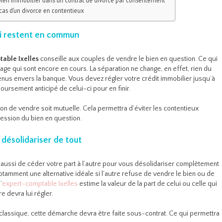
cas d’un divorce en contentieux
ui restent en commun
able Ixelles
conseille aux couples de vendre le bien en question. Ce qui
age qui sont encore en cours. La séparation ne change, en effet, rien du
us envers la banque. Vous devez régler votre crédit immobilier jusqu’à
boursement anticipé de celui-ci pour en finir.
ion de vendre soit mutuelle. Cela permettra d’éviter les contentieux
 cession du bien en question.
 désolidariser de tout
t aussi de céder votre part à l’autre pour vous désolidariser complètement
tamment une alternative idéale si l’autre refuse de vendre le bien ou de
’
expert-comptable Ixelles
estime la valeur de la part de celui ou celle qui
e devra lui régler.
e classique, cette démarche devra être faite sous-contrat. Ce qui permettra