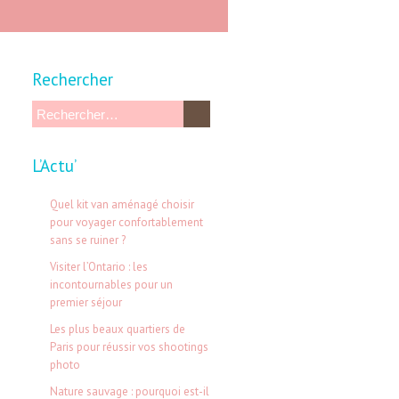
Rechercher
R
e
L’Actu’
c
h
Quel kit van aménagé choisir
e
pour voyager confortablement
sans se ruiner ?
r
Visiter l’Ontario : les
c
incontournables pour un
h
premier séjour
e
Les plus beaux quartiers de
Paris pour réussir vos shootings
r
photo
Nature sauvage : pourquoi est-il