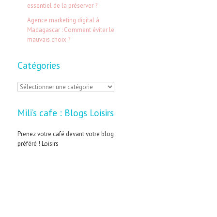
:
essentiel de la préserver ?
Agence marketing digital à
Madagascar : Comment éviter le
mauvais choix ?
Catégories
C
a
Mili’s cafe : Blogs Loisirs
t
é
Prenez votre café devant votre blog
préféré ! Loisirs
g
o
r
i
e