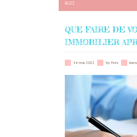
BUZZ
QUE FAIRE DE V
IMMOBILIER APR
14 mai 2022
by
Yves
dan