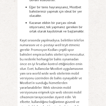
Eğer bir tenis hayranıysanız, Mostbet
bahislerinizi yapmak için ideal bir yer
olacaktır.
Kazanan ekibin bir parçası olmak
istiyorsanız, tek yapmanız gereken bir
ortak olarak kaydolmak ve başlamaktır.
Kayıt sırasında yapılmadıysa, belirtilen telefon
numarasını ve e-postayı weil teyit etmeniz
gerekir. Promosyon Kodları çeşitli spor
bahisleri empieza bahis siteleri için mevcuttur,
bu nedenle herhangi bir bahis oynamadan
önce en iyi fırsatları kontrol ettiğinizden emin
olun. Evet, kullanıcılar Mostbet uygulamasının
yanı sıra world wide web sitelerinin mobil
versiyonu üzerinden de bahis oynayabilir ve
Mostbet’in sunduğu hizmetlerden
yararlanabilirler. Web sitesinin mobil
versiyonuna erişmek için web sitesini mobil
cihazınızın tarayıcısından ziyaret edin. Ve
elbette, kullandığınız bağlantının güvenli ve