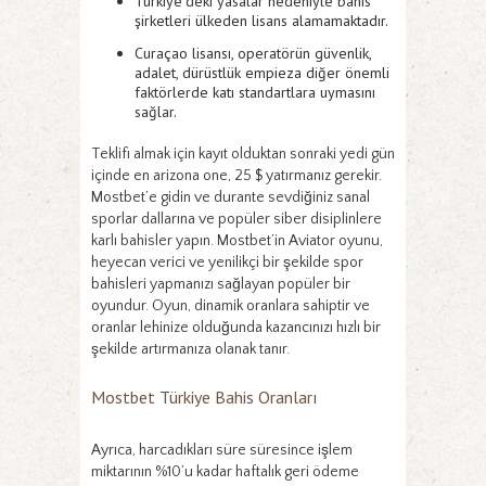
Türkiye’deki yasalar nedeniyle bahis
şirketleri ülkeden lisans alamamaktadır.
Curaçao lisansı, operatörün güvenlik,
adalet, dürüstlük empieza diğer önemli
faktörlerde katı standartlara uymasını
sağlar.
Teklifi almak için kayıt olduktan sonraki yedi gün
içinde en arizona one, 25 $ yatırmanız gerekir.
Mostbet’e gidin ve durante sevdiğiniz sanal
sporlar dallarına ve popüler siber disiplinlere
karlı bahisler yapın. Mostbet’in Aviator oyunu,
heyecan verici ve yenilikçi bir şekilde spor
bahisleri yapmanızı sağlayan popüler bir
oyundur. Oyun, dinamik oranlara sahiptir ve
oranlar lehinize olduğunda kazancınızı hızlı bir
şekilde artırmanıza olanak tanır.
Mostbet Türkiye Bahis Oranları
Ayrıca, harcadıkları süre süresince işlem
miktarının %10’u kadar haftalık geri ödeme