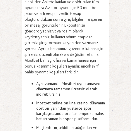
alabilirler. Ankete katılan ve doldurulan tüm
oyunculara Aviator oyunu için 50 mostbet
jeton ve 5 freespin verilir. Hesap
oluşturulduktan sonra giriş bilgilerinizi içeren
bir mesaj görüntülenir. E-postanıza
gönderdiyseniz veya resim olarak
kaydettiyseniz, kullanıcı adınızı empieza
şifrenizi giriş formunuza yeniden yazmanız
gerekir. Ayrıca hesabınızı güvende tutmak için
şifrenizi düzenli olarak » « değiştirmelisiniz.
Mostbet bahisçi ofisi ve kumarhanesi için
bonus kazanma koşulları aynıdır, ancak s?rf
bahis oynama koşulları farklıdır.
Aynı zamanda Mostbet uygulamasını
cihazınıza tamamen ücretsiz olarak
indirebilirsiniz.
Mostbet online on line casino, dünyanın
dört bir yanından yüzlerce spor
karşılaşmasında oranlar empieza bahis
hatları sunan bir spor platformudur.
Müşterilerin, teklifi anladığından ve