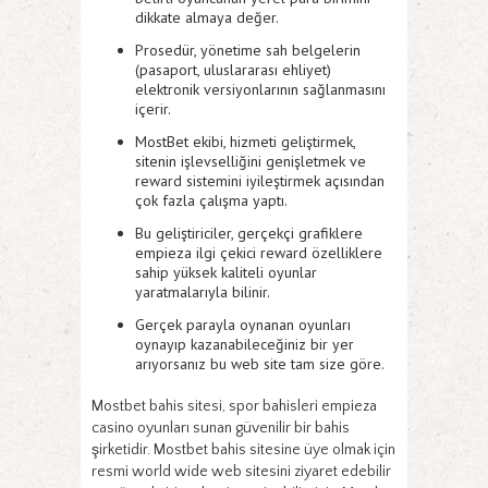
dikkate almaya değer.
Prosedür, yönetime sah belgelerin
(pasaport, uluslararası ehliyet)
elektronik versiyonlarının sağlanmasını
içerir.
MostBet ekibi, hizmeti geliştirmek,
sitenin işlevselliğini genişletmek ve
reward sistemini iyileştirmek açısından
çok fazla çalışma yaptı.
Bu geliştiriciler, gerçekçi grafiklere
empieza ilgi çekici reward özelliklere
sahip yüksek kaliteli oyunlar
yaratmalarıyla bilinir.
Gerçek parayla oynanan oyunları
oynayıp kazanabileceğiniz bir yer
arıyorsanız bu web site tam size göre.
Mostbet bahis sitesi, spor bahisleri empieza
casino oyunları sunan güvenilir bir bahis
şirketidir. Mostbet bahis sitesine üye olmak için
resmi world wide web sitesini ziyaret edebilir