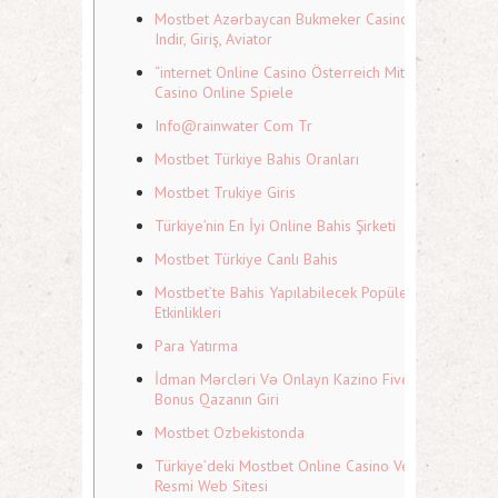
Mostbet Azərbaycan Bukmeker Casino Мosbet Az:
Indir, Giriş, Aviator
“internet Online Casino Österreich Mit Echtgeld
Casino Online Spiele
Info@rainwater Com Tr
Mostbet Türkiye Bahis Oranları
Mostbet Trukiye Giris
Türkiye’nin En İyi Online Bahis Şirketi
Mostbet Türkiye Canlı Bahis
Mostbet’te Bahis Yapılabilecek Popüler Spor
Etkinlikleri
Para Yatırma
İdman Mərcləri Və Onlayn Kazino Five-hundred
Bonus Qazanın Giri
Mostbet Ozbekistonda
Türkiye’deki Mostbet Online Casino Ve Bahis Şirketi
Resmi Web Sitesi