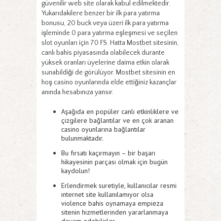
güvenilir web site olarak kabul edilmektedir.
Yukarıdakilere benzer bir ilk para yatırma
bonusu, 20 buck veya üzeri ilk para yatırma
işleminde 0 para yatırma eşleşmesi ve seçilen
slot oyunları için 70 FS. Hatta Mostbet sitesinin,
canlı bahis piyasasında olabilecek durante
yüksek oranları üyelerine daima etkin olarak
sunabildiği de görülüyor. Mostbet sitesinin en
hoş casino oyunlarında elde ettiğiniz kazançlar
anında hesabınıza yansır.
Aşağıda en popüler canlı etkinliklere ve
çizgilere bağlantılar ve en çok aranan
casino oyunlarına bağlantılar
bulunmaktadır.
Bu fırsatı kaçırmayın – bir başarı
hikayesinin parçası olmak için bugün
kaydolun!
Erlendirmek suretiyle, kullanıcılar resmi
internet site kullanılamıyor olsa
violence bahis oynamaya empieza
sitenin hizmetlerinden yararlanmaya
devam edebilirler.