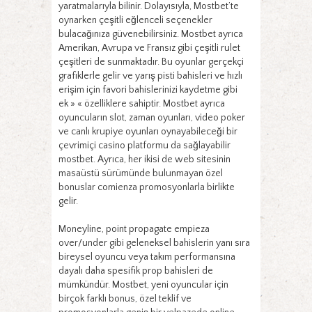
yaratmalarıyla bilinir. Dolayısıyla, Mostbet’te
oynarken çeşitli eğlenceli seçenekler
bulacağınıza güvenebilirsiniz. Mostbet ayrıca
Amerikan, Avrupa ve Fransız gibi çeşitli rulet
çeşitleri de sunmaktadır. Bu oyunlar gerçekçi
grafiklerle gelir ve yarış pisti bahisleri ve hızlı
erişim için favori bahislerinizi kaydetme gibi
ek » « özelliklere sahiptir. Mostbet ayrıca
oyuncuların slot, zaman oyunları, video poker
ve canlı krupiye oyunları oynayabileceği bir
çevrimiçi casino platformu da sağlayabilir
mostbet. Ayrıca, her ikisi de web sitesinin
masaüstü sürümünde bulunmayan özel
bonuslar comienza promosyonlarla birlikte
gelir.
Moneyline, point propagate empieza
over/under gibi geleneksel bahislerin yanı sıra
bireysel oyuncu veya takım performansına
dayalı daha spesifik prop bahisleri de
mümkündür. Mostbet, yeni oyuncular için
birçok farklı bonus, özel teklif ve