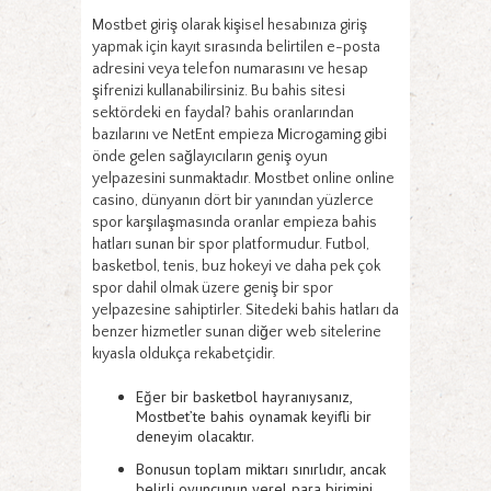
Mostbet giriş olarak kişisel hesabınıza giriş
yapmak için kayıt sırasında belirtilen e-posta
adresini veya telefon numarasını ve hesap
şifrenizi kullanabilirsiniz. Bu bahis sitesi
sektördeki en faydal? bahis oranlarından
bazılarını ve NetEnt empieza Microgaming gibi
önde gelen sağlayıcıların geniş oyun
yelpazesini sunmaktadır. Mostbet online online
casino, dünyanın dört bir yanından yüzlerce
spor karşılaşmasında oranlar empieza bahis
hatları sunan bir spor platformudur. Futbol,
basketbol, tenis, buz hokeyi ve daha pek çok
spor dahil olmak üzere geniş bir spor
yelpazesine sahiptirler. Sitedeki bahis hatları da
benzer hizmetler sunan diğer web sitelerine
kıyasla oldukça rekabetçidir.
Eğer bir basketbol hayranıysanız,
Mostbet’te bahis oynamak keyifli bir
deneyim olacaktır.
Bonusun toplam miktarı sınırlıdır, ancak
belirli oyuncunun yerel para birimini