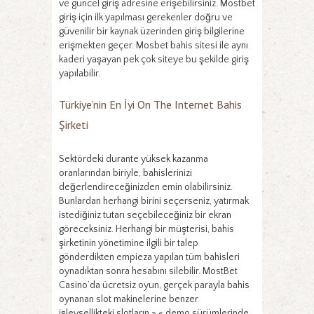
ve güncel giriş adresine erişebilirsiniz. Mostbet
giriş için ilk yapılması gerekenler doğru ve
güvenilir bir kaynak üzerinden giriş bilgilerine
erişmekten geçer. Mosbet bahis sitesi ile aynı
kaderi yaşayan pek çok siteye bu şekilde giriş
yapılabilir.
Türkiye’nin En İyi On The Internet Bahis
Şirketi
Sektördeki durante yüksek kazanma
oranlarından biriyle, bahislerinizi
değerlendireceğinizden emin olabilirsiniz.
Bunlardan herhangi birini seçerseniz, yatırmak
istediğiniz tutarı seçebileceğiniz bir ekran
göreceksiniz. Herhangi bir müşterisi, bahis
şirketinin yönetimine ilgili bir talep
gönderdikten empieza yapılan tüm bahisleri
oynadıktan sonra hesabını silebilir. MostBet
Casino’da ücretsiz oyun, gerçek parayla bahis
oynanan slot makinelerine benzer
işlevsellikteki slotların » « demo sürümlerinde