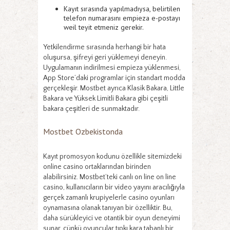
Kayıt sırasında yapılmadıysa, belirtilen
telefon numarasını empieza e-postayı
weil teyit etmeniz gerekir.
Yetkilendirme sırasında herhangi bir hata
oluşursa, şifreyi geri yüklemeyi deneyin.
Uygulamanın indirilmesi empieza yüklenmesi,
App Store’daki programlar için standart modda
gerçekleşir. Mostbet ayrıca Klasik Bakara, Little
Bakara ve Yüksek Limitli Bakara gibi çeşitli
bakara çeşitleri de sunmaktadır.
Mostbet Ozbekistonda
Kayıt promosyon kodunu özellikle sitemizdeki
online casino ortaklarından birinden
alabilirsiniz. Mostbet’teki canlı on line on line
casino, kullanıcıların bir video yayını aracılığıyla
gerçek zamanlı krupiyelerle casino oyunları
oynamasına olanak tanıyan bir özelliktir. Bu,
daha sürükleyici ve otantik bir oyun deneyimi
sunar, çünkü oyuncular tıpkı kara tabanlı bir