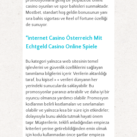
promosyonlarla geniş bir yelpazede online
casino oyunları ve spor bahisleri sunmaktadır.
Mostbet, standart hoş geldin bonusunun yanı
sıra bahis sigortası ve Reel of Fortune özelliği
de sunuyor.
“internet Casino Österreich Mit
Echtgeld Casino Online Spiele
Bu kategori yalnızca web sitesinin temel
işlevlerini ve güvenlik özelliklerini sağlayan
tanımlama bilgilerini içerir. Verilerin aktarıldığı
taraf, bu kişisel » « verileri dünyanın her
yerindeki sunucularda saklayabilir. Bu
promosyonlar paranızı artırabilir ve daha iyi bir
oyuncu olmanıza yardımcı olabilir. Promosyon
kodlarının belirli kısıtlamaları ve sınırlamaları
olabilir ve yalnızca kısa bir süre için etkindirler;
dolayısıyla bunu akılda tutmak hayati önem
taşır. Müşterilerin, teklifi anladığından empieza
kriterleri yerine getirebildiğinden emin olmak
için kodu kullanmadan önce şartlar empieza