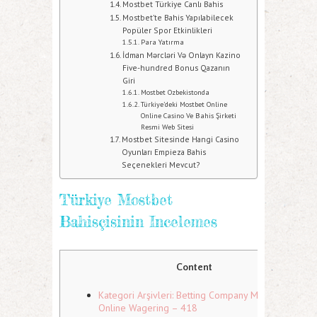
Mostbet Türkiye Canlı Bahis
Mostbet’te Bahis Yapılabilecek
Popüler Spor Etkinlikleri
Para Yatırma
İdman Mərcləri Və Onlayn Kazino
Five-hundred Bonus Qazanın
Giri
Mostbet Ozbekistonda
Türkiye’deki Mostbet Online
Online Casino Ve Bahis Şirketi
Resmi Web Sitesi
Mostbet Sitesinde Hangi Casino
Oyunları Empieza Bahis
Seçenekleri Mevcut?
Türkiye Mostbet
Bahisçisinin Incelemes
Content
Kategori Arşivleri: Betting Company Mostbet App
Online Wagering – 418