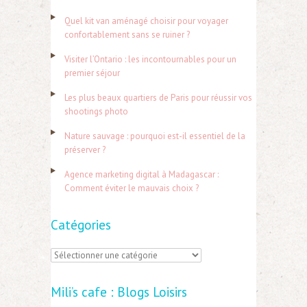
h
Quel kit van aménagé choisir pour voyager
e
confortablement sans se ruiner ?
r
Visiter l’Ontario : les incontournables pour un
c
premier séjour
h
Les plus beaux quartiers de Paris pour réussir vos
e
shootings photo
r
Nature sauvage : pourquoi est-il essentiel de la
préserver ?
:
Agence marketing digital à Madagascar :
Comment éviter le mauvais choix ?
Catégories
C
a
Mili’s cafe : Blogs Loisirs
t