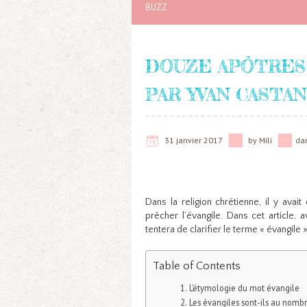
BUZZ
DOUZE APÔTRES
PAR YVAN CASTAN
31 janvier 2017
by
Mili
da
Dans la religion chrétienne, il y ava
prêcher l’évangile. Dans cet article, 
tentera de clarifier le terme « évangile 
Table of Contents
L’étymologie du mot évangile
Les évangiles sont-ils au nomb