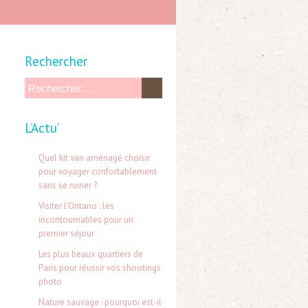
Rechercher
R
e
L’Actu’
c
h
Quel kit van aménagé choisir
e
pour voyager confortablement
sans se ruiner ?
r
Visiter l’Ontario : les
c
incontournables pour un
h
premier séjour
e
Les plus beaux quartiers de
Paris pour réussir vos shootings
r
photo
Nature sauvage : pourquoi est-il