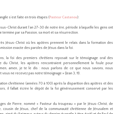
angile s’est faite en trois étapes (
Pasteur Castanou
):
Jésus-Christ durant l’an 27-30 de notre ère, période à laquelle les gens ont
 termine par sa Passion, sa mort et sa résurrection.
rès Jésus-Christ où les apôtres prennent le relais dans la formation des
ission exacte des paroles de Jésus dans la foi.
iens, la foi des premiers chrétiens reposait sur le témoignage oral des
e du Christ, les apôtres rencontraient personnellement la foule pour
men, amen, je te le dis : nous parlons de ce que nous savons, nous
 vous ne recevez pas notre témoignage » (Jean 3, 11).
ération chrétienne (années 70 à 100) après la disparition des apôtres et des
rs, il fallait écrire le dépôt de la foi généreusement conservé par les
ages de Pierre, nommé « Pasteur du troupeau » par le Jésus-Christ, de
re, cousin de Jésus, chef de la communauté chrétienne de Jérusalem et