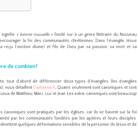
»
signifie
« bonne nouvelle »
fondé sur à un genre littéraire du Nouveau
encourager la foi des communautés chrétiennes. Dans l’évangile, Jésus
i a reçu l’onction divine) et Fils de Dieu par sa passion, sa mort et sa
bre de combien?
te, tout d’abord de différencier deux types d’évangiles (les évangiles
), nous détaillent
Castanou.Y
.
Quatre seulement sont canoniques et sont
ceux de Matthieu, Marc, Luc et Jean. Les extra-canoniques sont beaucoup
es canoniques sont pratiqués par les églises, car ils se basent sur la foi
amée par les communautés fondées par les apôtres et leurs disciples.
admettent quelques déformations sensibles de la personne de Jésus et de