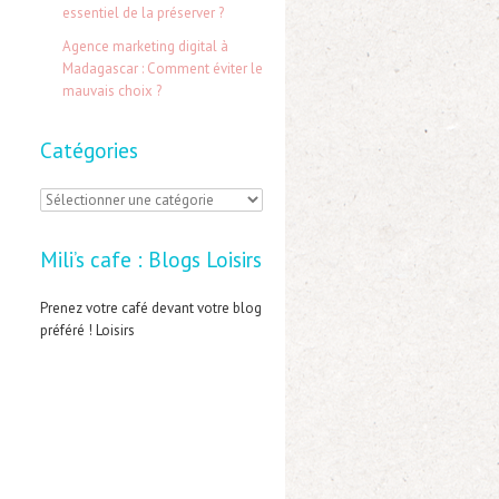
:
essentiel de la préserver ?
Agence marketing digital à
Madagascar : Comment éviter le
mauvais choix ?
Catégories
C
a
Mili’s cafe : Blogs Loisirs
t
é
Prenez votre café devant votre blog
préféré ! Loisirs
g
o
r
i
e