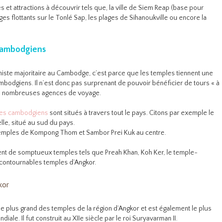
et attractions à découvrir tels que, la ville de Siem Reap (base pour
ages flottants sur le Tonlé Sap, les plages de Sihanoukville ou encore la
 cambodgiens
histe majoritaire au Cambodge, c’est parce que les temples tiennent une
mbodgiens. Il n’est donc pas surprenant de pouvoir bénéficier de tours « à
de nombreuses agences de voyage.
es cambodgiens
sont situés à travers tout le pays. Citons par exemple le
lle, situé au sud du pays.
 temples de Kompong Thom et Sambor Prei Kuk au centre.
t de somptueux temples tels que Preah Khan, Koh Ker, le temple-
ncontournables temples d’Angkor.
kor
le plus grand des temples de la région d’Angkor et est également le plus
iale. Il fut construit au XIIe siècle par le roi Suryavarman II.