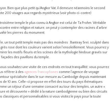
ayon. Bien que plus petit qu’Angkor Vat, il demeure néanmoins le second
pte 200 visages aux regards mystérieux (voir photo ci-contre)
 troisième temple le plus connu à Angkor est celui de Ta Prohm. Véritable
ncontre entre religion et nature, on peut y contempler des racines d’arbre
vahir les pierres du monument.
fin, un tout petit temple mais pas des moindres : Banteay Srei, sculpté dans
 grès rose dont les couleurs varient selon l’ensoleillement. Vous pourrez y
mirer les motifs fleuris et les scènes de la mythologie hindoue gravés sur
s façades des pavillons du temple.
 vous souhaitez une visite de ces endroits en tout tranquillité, vous pourrez
us référer à des
agences francophones
comme l’agence de voyage
mtour spécialisée dans le sur-mesure au Cambodge depuis maintenant
us de 10 ans. Celle-ci propose en effet des tours du pays thématiques
mme un séjour d’une semaine consacré au tour des temples, un autre «
ture et découverte » dédié à la nature cambodgienne ou bien des circuits
us classiques et personnalisables si vous visitez le pays pour la toute