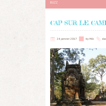
BUZZ
CAP SUR LE CA
24 janvier 2017
by
Mili
da