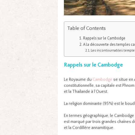
Table of Contents
Rappels sur le Cambodge
A la découverte des temples 
Les incontournables temple
Rappels sur le Cambodge
Le Royaume du
Cambodge
se situe en 
constitutionnelle, sa capitale est Phnom 
et la Thaïlande à l’Ouest.
La religion dominante (95%) est le bou
En termes géographique, le Cambodge a 
est marqué par trois grandes chaînes d
et la Cordillère annamitique.