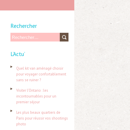
Rechercher
R
e
L’Actu’
c
h
Quel kit van aménagé choisir
e
pour voyager confortablement
sans se ruiner ?
r
c
Visiter l’Ontario : les
incontournables pour un
h
premier séjour
e
Les plus beaux quartiers de
r
Paris pour réussir vos shootings
photo