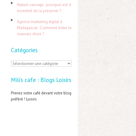
:
Nature sauvage : pourquoi est-il
essentiel de la préserver ?
Agence marketing digital à
Madagascar : Comment éviter le
mauvais choix ?
Catégories
C
a
Mili’s cafe : Blogs Loisirs
t
é
Prenez votre café devant votre blog
préféré ! Loisirs
g
o
r
i