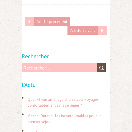
Article précédent
Article suivant
Rechercher
R
e
L’Actu’
c
h
Quel kit van aménagé choisir pour voyager
e
confortablement sans se ruiner ?
r
Visiter l’Ontario : les incontournables pour un
c
premier séjour
h