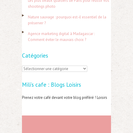
Les plus beaux quartiers de Paris pour réussir vos
e
shootings photo
r
Nature sauvage : pourquoi est-il essentiel de la
préserver ?
:
Agence marketing digital à Madagascar :
Comment éviter le mauvais choix ?
Catégories
C
a
Mili’s cafe : Blogs Loisirs
t
é
Prenez votre café devant votre blog préféré ! Loisirs
g
o
r
i