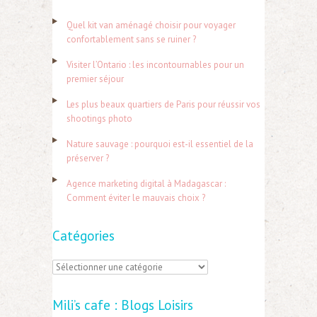
h
Quel kit van aménagé choisir pour voyager
e
confortablement sans se ruiner ?
r
Visiter l’Ontario : les incontournables pour un
c
premier séjour
h
Les plus beaux quartiers de Paris pour réussir vos
e
shootings photo
r
Nature sauvage : pourquoi est-il essentiel de la
préserver ?
:
Agence marketing digital à Madagascar :
Comment éviter le mauvais choix ?
Catégories
C
a
Mili’s cafe : Blogs Loisirs
t