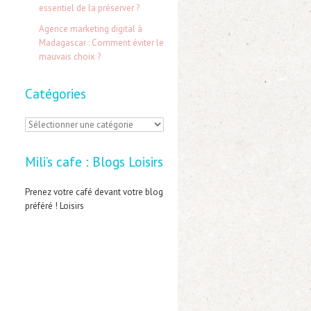
:
essentiel de la préserver ?
Agence marketing digital à
Madagascar : Comment éviter le
mauvais choix ?
Catégories
C
a
Mili’s cafe : Blogs Loisirs
t
é
Prenez votre café devant votre blog
préféré ! Loisirs
g
o
r
i
e