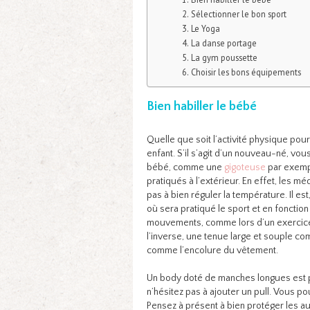
Sélectionner le bon sport
Le Yoga
La danse portage
La gym poussette
Choisir les bons équipements
Bien habiller le bébé
Quelle que soit l’activité physique pour
enfant. S’il s’agit d’un nouveau-né, 
bébé, comme une
gigoteuse
par exempl
pratiqués à l’extérieur. En effet, les m
pas à bien réguler la température. Il est
où sera pratiqué le sport et en fonctio
mouvements, comme lors d’un exercice de
l’inverse, une tenue large et souple com
comme l’encolure du vêtement.
Un body doté de manches longues est pra
n’hésitez pas à ajouter un pull. Vous 
Pensez à présent à bien protéger les a