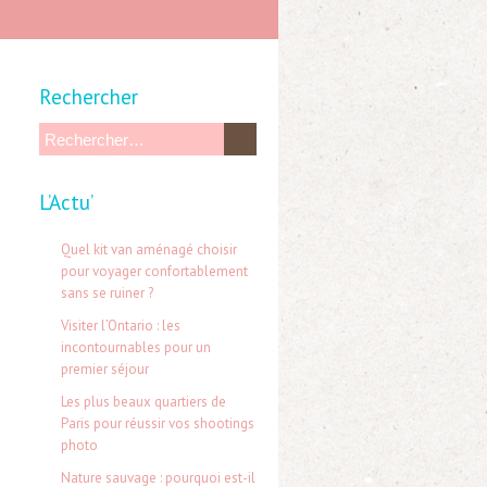
Rechercher
R
e
L’Actu’
c
h
Quel kit van aménagé choisir
e
pour voyager confortablement
sans se ruiner ?
r
Visiter l’Ontario : les
c
incontournables pour un
h
premier séjour
e
Les plus beaux quartiers de
Paris pour réussir vos shootings
r
photo
Nature sauvage : pourquoi est-il