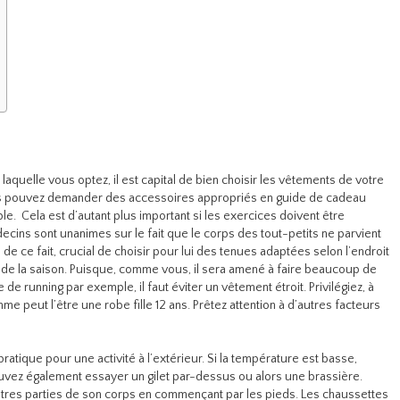
 laquelle vous optez, il est capital de bien choisir les vêtements de votre
vous pouvez demander des accessoires appropriés en guide de cadeau
e. Cela est d’autant plus important si les exercices doivent être
édecins sont unanimes sur le fait que le corps des tout-petits ne parvient
, de ce fait, crucial de choisir pour lui des tenues adaptées selon l’endroit
n de la saison. Puisque, comme vous, il sera amené à faire beaucoup de
 running par exemple, il faut éviter un vêtement étroit. Privilégiez, à
me peut l’être une robe fille 12 ans. Prêtez attention à d’autres facteurs
tique pour une activité à l’extérieur. Si la température est basse,
pouvez également essayer un gilet par-dessus ou alors une brassière.
utres parties de son corps en commençant par les pieds. Les chaussettes