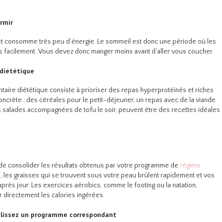
rmir
 et consomme très peu d’énergie. Le sommeil est donc une période où les
us facilement. Vous devez donc manger moins avant d’aller vous coucher.
diététique
taire diététique consiste à prioriser des repas hyperprotéinés et riches
ncrète : des céréales pour le petit-déjeuner, un repas avec de la viande
 salades accompagnées de tofu le soir, peuvent être des recettes idéales
de consolider les résultats obtenus par votre programme de
régime
on, les graisses qui se trouvent sous votre peau brûlent rapidement et vos
après jour. Les exercices aérobics, comme le footing ou la natation,
directement les calories ingérées.
ablissez un programme correspondant