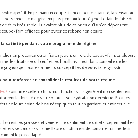
 votre appétit. En prenant un coupe-faim en petite quantité, la sensation
ines personnes ne maigrissent plus pendant leur régime. Le fait de faire du
e faim irrésistible, ils avalent plus de calories qu’ils n’en dépensent…
t coupe-faim efficace pour éviter ce rebond non désiré.
re la satiété pendant votre programme de régime
riches en protéines ou en fibres jouent un rôle de coupe-faim. La plupart
e, les fruits secs, l’œuf et les bouillons. Il est donc conseillé de les
le grignotage d’autres aliments susceptibles de vous faire grossir.
pour renforcer et consolider le résultat de votre régime
lysé
sont un excellent choix multifonctions : ils génèrent non seulement
nforcent la densité de votre peau et son hydratation dermique. Pour les
ets de leurs soins de beauté topiques tout en gardant leur minceur, le
 brûlent les graisses et génèrent le sentiment de satiété, cependant il est
eurs effets secondaires. La meilleure solution est de consulter un médecin
dicament le plus adapté.