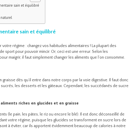
ntaire sain et équilibré
 naturel
ntaire sain et équilibré
r votre régime : changez vos habitudes alimentaires ! La plupart des
de sport pour pouvoir mincir. Or, ceci est une erreur. Selon les
, pour maigrir, il faut simplement changer les aliments que l’on consomme.
 graisse dès qu’il entre dans notre corps par la voie digestive. Il faut donc
op sucrés, les desserts et les gâteaux. Cependant, les succédanés de sucre
aliments riches en glucides et en graisse
ts (le pain, les pâtes, le riz ou encore le blé). Il est donc déconseillé de
ant votre régime, puisque les glucides se transforment en sucre lors de
 sont à éviter, car ils apportent évidemment beaucoup de calories à notre