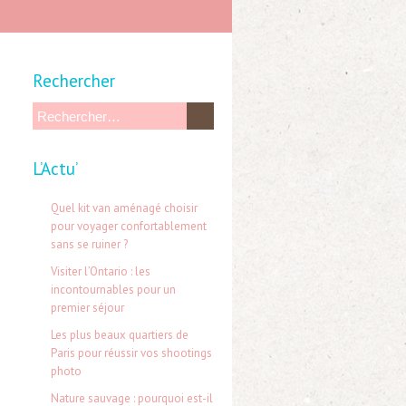
Rechercher
R
e
L’Actu’
c
h
Quel kit van aménagé choisir
e
pour voyager confortablement
sans se ruiner ?
r
Visiter l’Ontario : les
c
incontournables pour un
h
premier séjour
e
Les plus beaux quartiers de
Paris pour réussir vos shootings
r
photo
Nature sauvage : pourquoi est-il