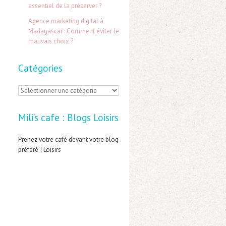
:
essentiel de la préserver ?
Agence marketing digital à
Madagascar : Comment éviter le
mauvais choix ?
Catégories
C
a
Mili’s cafe : Blogs Loisirs
t
é
Prenez votre café devant votre blog
préféré ! Loisirs
g
o
r
i
e