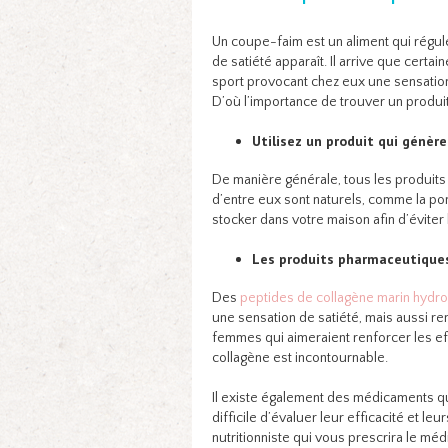
Un coupe-faim est un aliment qui régule
de satiété apparaît. Il arrive que certa
sport provocant chez eux une sensation d
D’où l’importance de trouver un produi
Utilisez un produit qui génè
De manière générale, tous les produits 
d’entre eux sont naturels, comme la pomm
stocker dans votre maison afin d’éviter 
Les produits pharmaceutiques 
Des
peptides de collagène marin hydro
une sensation de satiété, mais aussi re
femmes qui aimeraient renforcer les eff
collagène est incontournable.
Il existe également des médicaments qui
difficile d’évaluer leur efficacité et l
nutritionniste qui vous prescrira le mé