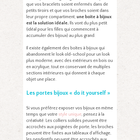
que vos bracelets soient enfermés dans de
petits tiroirs et que vos broches soient dans
leur propre compartiment,
une boîte à bijoux
est la solution idéale.
Ils vont du plus petit
(idéal pour les filles qui commencent à
accumuler des bijoux) au plus grand.
Il existe également des boîtes à bijoux qui
abandonnent le look old-school pour un look
plus moderne, avec des extérieurs en bois ou
en acrylique, tout en conservant de multiples
sections intérieures qui donnent à chaque
objet une place.
Les portes bijoux « do it yourself »
Si vous préférez exposer vos bijoux en même
temps que votre
style unique
, pensez à la
créativité. Les colliers solides peuvent être
accrochés aux poignées de porte, les broches
peuvent être fixées aux tableaux d’affichage,
les pendentifs peuvent être accrochés aux