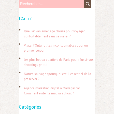
R
e
L’Actu’
c
h
Quel kit van aménagé choisir pour voyager
e
confortablement sans se ruiner ?
r
Visiter l’Ontario : les incontournables pour un
c
premier séjour
h
Les plus beaux quartiers de Paris pour réussir vos
e
shootings photo
r
Nature sauvage : pourquoi est-il essentiel de la
préserver ?
:
Agence marketing digital à Madagascar :
Comment éviter le mauvais choix ?
Catégories