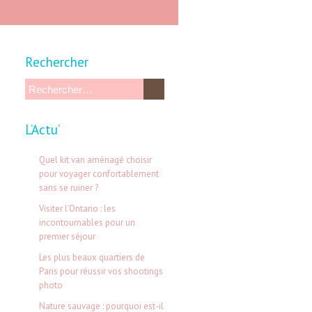
Rechercher
R
e
L’Actu’
c
h
Quel kit van aménagé choisir
e
pour voyager confortablement
sans se ruiner ?
r
Visiter l’Ontario : les
c
incontournables pour un
h
premier séjour
e
Les plus beaux quartiers de
Paris pour réussir vos shootings
r
photo
Nature sauvage : pourquoi est-il