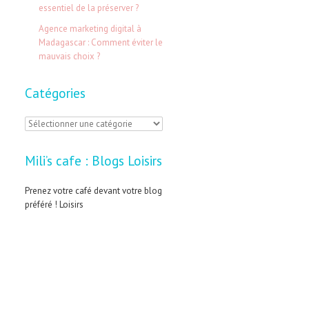
:
essentiel de la préserver ?
Agence marketing digital à
Madagascar : Comment éviter le
mauvais choix ?
Catégories
C
a
Mili’s cafe : Blogs Loisirs
t
é
Prenez votre café devant votre blog
préféré ! Loisirs
g
o
r
i
e