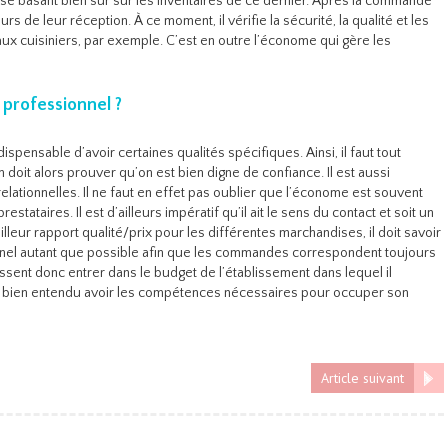
e basant bien sûr sur les inventaires de ce dernier. Après la commande
rs de leur réception. À ce moment, il vérifie la sécurité, la qualité et les
ux cuisiniers, par exemple. C’est en outre l’économe qui gère les
e professionnel ?
ispensable d’avoir certaines qualités spécifiques. Ainsi, il faut tout
 doit alors prouver qu’on est bien digne de confiance. Il est aussi
elationnelles. Il ne faut en effet pas oublier que l’économe est souvent
stataires. Il est d’ailleurs impératif qu’il ait le sens du contact et soit un
leur rapport qualité/prix pour les différentes marchandises, il doit savoir
ationnel autant que possible afin que les commandes correspondent toujours
ssent donc entrer dans le budget de l’établissement dans lequel il
 enfin bien entendu avoir les compétences nécessaires pour occuper son
Article suivant