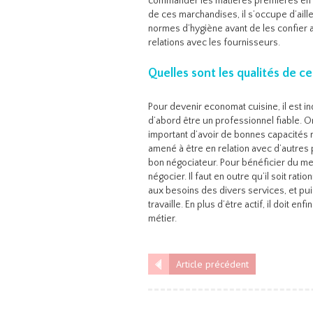
commander les matières premières en s
de ces marchandises, il s’occupe d’ailleu
normes d’hygiène avant de les confier a
relations avec les fournisseurs.
Quelles sont les qualités de c
Pour devenir economat cuisine, il est ind
d’abord être un professionnel fiable. On
important d’avoir de bonnes capacités r
amené à être en relation avec d’autres pre
bon négociateur. Pour bénéficier du meil
négocier. Il faut en outre qu’il soit r
aux besoins des divers services, et pui
travaille. En plus d’être actif, il doit
métier.
Article précédent