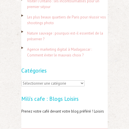
Visiter l’Ontario : les incontournables pour un
c
premier séjour
h
Les plus beaux quartiers de Paris pour réussir vos
e
shootings photo
r
Nature sauvage : pourquoi est-il essentiel de la
préserver ?
:
Agence marketing digital à Madagascar :
Comment éviter le mauvais choix ?
Catégories
C
a
Mili’s cafe : Blogs Loisirs
t
é
Prenez votre café devant votre blog préféré ! Loisirs
g
o