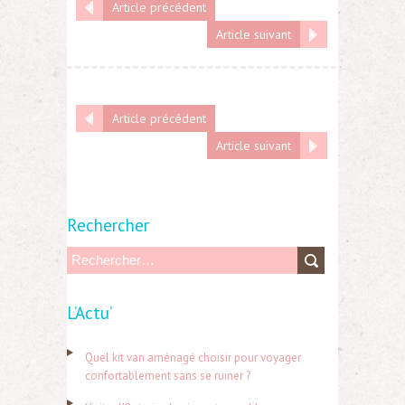
Article précédent
Article suivant
Article précédent
Article suivant
Rechercher
R
e
L’Actu’
c
h
Quel kit van aménagé choisir pour voyager
e
confortablement sans se ruiner ?
r