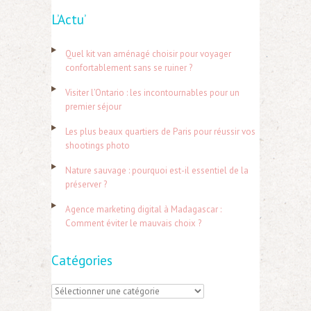
L’Actu’
c
h
Quel kit van aménagé choisir pour voyager
e
confortablement sans se ruiner ?
r
Visiter l’Ontario : les incontournables pour un
c
premier séjour
h
Les plus beaux quartiers de Paris pour réussir vos
e
shootings photo
r
Nature sauvage : pourquoi est-il essentiel de la
préserver ?
:
Agence marketing digital à Madagascar :
Comment éviter le mauvais choix ?
Catégories
C