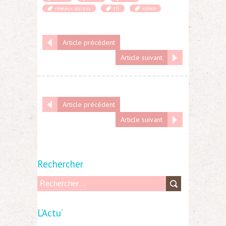
réseaux sociaux
tf1
vidéos
Article précédent
Article suivant
Article précédent
Article suivant
Rechercher
R
e
L’Actu’
c