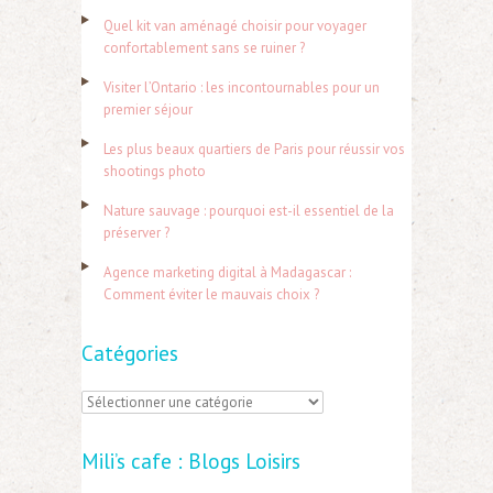
h
Quel kit van aménagé choisir pour voyager
e
confortablement sans se ruiner ?
r
Visiter l’Ontario : les incontournables pour un
c
premier séjour
h
Les plus beaux quartiers de Paris pour réussir vos
e
shootings photo
r
Nature sauvage : pourquoi est-il essentiel de la
préserver ?
:
Agence marketing digital à Madagascar :
Comment éviter le mauvais choix ?
Catégories
C
a
Mili’s cafe : Blogs Loisirs
t