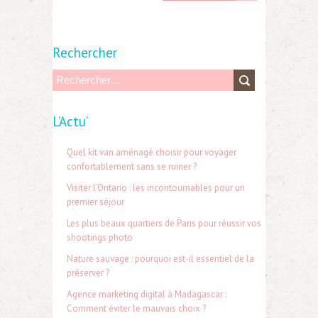
Rechercher
R
e
L’Actu’
c
h
Quel kit van aménagé choisir pour voyager
e
confortablement sans se ruiner ?
r
Visiter l’Ontario : les incontournables pour un
premier séjour
c
Les plus beaux quartiers de Paris pour réussir vos
h
shootings photo
e
Nature sauvage : pourquoi est-il essentiel de la
r
préserver ?
Agence marketing digital à Madagascar :
Comment éviter le mauvais choix ?
: