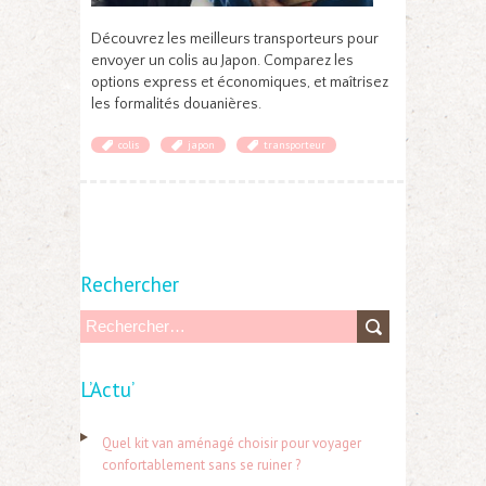
Découvrez les meilleurs transporteurs pour
envoyer un colis au Japon. Comparez les
options express et économiques, et maîtrisez
les formalités douanières.
colis
japon
transporteur
Rechercher
R
e
L’Actu’
c
h
Quel kit van aménagé choisir pour voyager
e
confortablement sans se ruiner ?