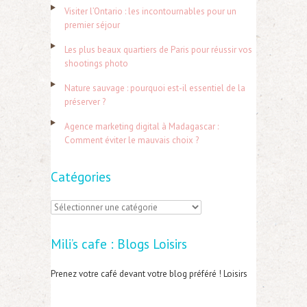
r
Visiter l’Ontario : les incontournables pour un
c
premier séjour
h
Les plus beaux quartiers de Paris pour réussir vos
e
shootings photo
r
Nature sauvage : pourquoi est-il essentiel de la
préserver ?
:
Agence marketing digital à Madagascar :
Comment éviter le mauvais choix ?
Catégories
C
a
Mili’s cafe : Blogs Loisirs
t
é
Prenez votre café devant votre blog préféré ! Loisirs
g