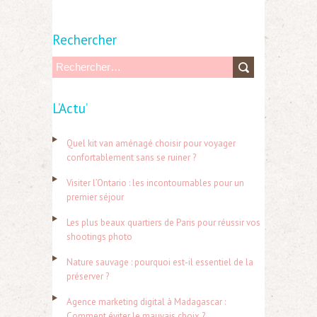
Rechercher
R
e
L’Actu’
c
h
Quel kit van aménagé choisir pour voyager
e
confortablement sans se ruiner ?
r
Visiter l’Ontario : les incontournables pour un
c
premier séjour
h
Les plus beaux quartiers de Paris pour réussir vos
e
shootings photo
r
Nature sauvage : pourquoi est-il essentiel de la
préserver ?
:
Agence marketing digital à Madagascar :
Comment éviter le mauvais choix ?