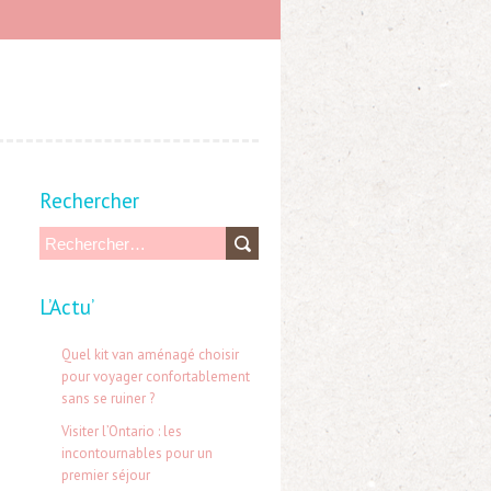
Rechercher
R
e
L’Actu’
c
h
Quel kit van aménagé choisir
e
pour voyager confortablement
sans se ruiner ?
r
Visiter l’Ontario : les
c
incontournables pour un
h
premier séjour