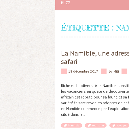
BUZZ
ÉTIQUETTE :
NA
La Namibie, une adress
safari
18 décembre 2017
by
Mili
Riche en biodiversité, la Namibie cons
les vacanciers en quête de découverte
africain est réputé pour sa faune et sa
variété faisant rêver les adeptes de sa
en Namibie commence par l’exploration 
situé dans la…
Namibie
tourisme
voyages