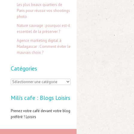
e
Les plus beaux quartiers de
Paris pour réussir vos shootings
r
photo
Nature sauvage : pourquoi est-il
:
essentiel de la préserver ?
Agence marketing digital à
Madagascar : Comment éviter le
mauvais choix ?
Catégories
C
a
Mili’s cafe : Blogs Loisirs
t
é
Prenez votre café devant votre blog
préféré ! Loisirs
g
o