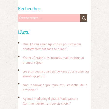
Rechercher
R
e
L’Actu’
c
h
Quel kit van aménagé choisir pour voyager
e
confortablement sans se ruiner ?
r
Visiter l’Ontario : les incontournables pour un
c
premier séjour
h
Les plus beaux quartiers de Paris pour réussir vos
e
shootings photo
r
Nature sauvage : pourquoi est-il essentiel de la
préserver ?
:
Agence marketing digital à Madagascar :
Comment éviter le mauvais choix ?