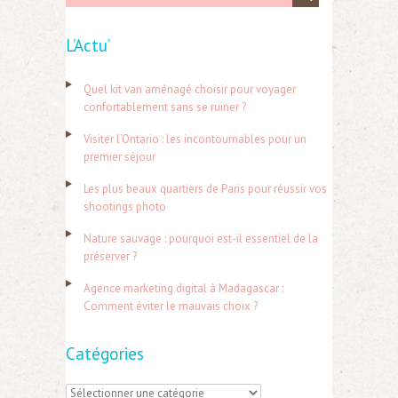
e
L’Actu’
c
h
Quel kit van aménagé choisir pour voyager
e
confortablement sans se ruiner ?
r
Visiter l’Ontario : les incontournables pour un
c
premier séjour
h
Les plus beaux quartiers de Paris pour réussir vos
e
shootings photo
r
Nature sauvage : pourquoi est-il essentiel de la
préserver ?
:
Agence marketing digital à Madagascar :
Comment éviter le mauvais choix ?
Catégories
C