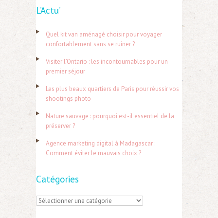
L’Actu’
c
h
Quel kit van aménagé choisir pour voyager
e
confortablement sans se ruiner ?
r
Visiter l’Ontario : les incontournables pour un
c
premier séjour
h
Les plus beaux quartiers de Paris pour réussir vos
e
shootings photo
r
Nature sauvage : pourquoi est-il essentiel de la
préserver ?
:
Agence marketing digital à Madagascar :
Comment éviter le mauvais choix ?
Catégories
C
a