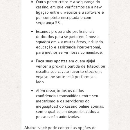
Outro ponto crítico é a segurança do
cassino, em que verificamos se a new
ligação entre u website e u software é
por completo encriptada e com
segurança SSL.
Estamos procurando profissionais
dedicados para se juntarem à nossa
squadra em » « muitas áreas, incluindo
educação e assistência interpersonal,
para melhor servir nossa comunidade.
Faça suas apostas em quem ajajai
vencer a próxima partida de futebol ou
escolha seu cavalo favorito electronic
veja se the sorte está perform seu
lado.
Além disso, todos os dados
confidenciais transmitidos entre seu
mecanismo e os servidores do
megaupload do cassino online apenas,
sem o qual sejam disponibilizados a
pessoas não autorizadas.
Abaixo, você pode conferir as opções de