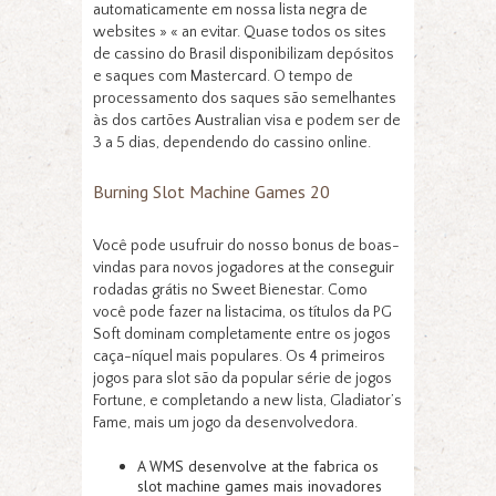
automaticamente em nossa lista negra de
websites » « an evitar. Quase todos os sites
de cassino do Brasil disponibilizam depósitos
e saques com Mastercard. O tempo de
processamento dos saques são semelhantes
às dos cartões Australian visa e podem ser de
3 a 5 dias, dependendo do cassino online.
Burning Slot Machine Games 20
Você pode usufruir do nosso bonus de boas-
vindas para novos jogadores at the conseguir
rodadas grátis no Sweet Bienestar. Como
você pode fazer na listacima, os títulos da PG
Soft dominam completamente entre os jogos
caça-níquel mais populares. Os 4 primeiros
jogos para slot são da popular série de jogos
Fortune, e completando a new lista, Gladiator’s
Fame, mais um jogo da desenvolvedora.
A WMS desenvolve at the fabrica os
slot machine games mais inovadores