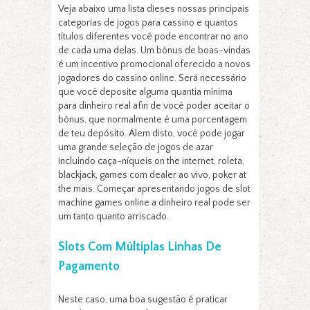
Veja abaixo uma lista dieses nossas principais
categorias de jogos para cassino e quantos
títulos diferentes você pode encontrar no ano
de cada uma delas. Um bônus de boas-vindas
é um incentivo promocional oferecido a novos
jogadores do cassino online. Será necessário
que você deposite alguma quantia mínima
para dinheiro real afin de você poder aceitar o
bônus, que normalmente é uma porcentagem
de teu depósito. Alem disto, você pode jogar
uma grande seleção de jogos de azar
incluindo caça-níqueis on the internet, roleta,
blackjack, games com dealer ao vivo, poker at
the mais. Começar apresentando jogos de slot
machine games online a dinheiro real pode ser
um tanto quanto arriscado.
Slots Com Múltiplas Linhas De
Pagamento
Neste caso, uma boa sugestão é praticar