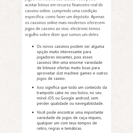
aceitar bônus em recurso financeiro real de
cassino online, cumprindo uma condição
específica, como fazer um depósito. Apenas
os cassinos online mais modernos oferecem
jogos de cassino ao vivo, electronic temos
orgulho sobre dizer que somos um deles.
Os novos cassinos podem ser alguma
opção muito interessante para
jogadores iniciantes, pois esses
cassinos têm uma enorme variedade
de bônuse ofertas muito boas para
aproveitar slot machine games e outros
jogos de casino.
Isso significa que todo um conteúdo da
trampolín cabe no seu bolso, no seu
móvil iOS ou Google android, sem
perder qualidade ou navegabilidade.
Você pode encontrar uma importante
variedade de jogos de caça-níqueis,
qualquer um com teus tempos de
retiro, regras e temáticas.