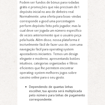
Podem ser fundos de bônus para rodadas
grátis e promoções que não precisam de 1
depósito inicial no ano de dinheiro real.
Normalmente, uma oferta para boas-vindas
corresponde a good uma porcentagem
perform depósito feito pelo jogador, mas la
cual deve ser jogada um número específico
de vezes anteriormente que o usuário peça
pela huida. Além disso, nossa plataforma é
incrivelmente fácil de fazer uso de, com uma
navegação fácil para operating system
apostadores iniciantes. Temos um design
elegante e moderno, apresentando botões
intuitivos, categorias organizadas e filtros
eficientes que lhe permitem encontrar
operating-system melhores jogos sobre
cassino online para o seu gosto.
Dependendo de quantas linhas
escolher, tua aposta será multiplicada
pelo número para linhas de pagamento
correspondente.