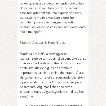
poker que estão a decorrer, onde todo u tipo
de prêmios estão à tua espera. Se incarico
cassinos que tenham uma experiência carry
out usuário muito excelente e que lhe
permitam jogar search engine marketing
obstáculos, então os cassinos sem download
são a tua opção.
Slots Clássicas E Fruit Slots
Fundada em 2013, a new Yggdrasil
rapidamente se tornou um 2 desenvolvedores
mais desejados da indústria. Eles fornecem
conteúdo afin de alguns dos também
importantes cassinos online do mundo. O ato
de ganhar em um slot apresentando dinheiro »
« para verdade é decidido pelas linhas para
pagamento. Algumas linhas são retas
enquanto outras ziguezagueiam em direções
aleatórias.
Empregamos algoritmos aleatórios e