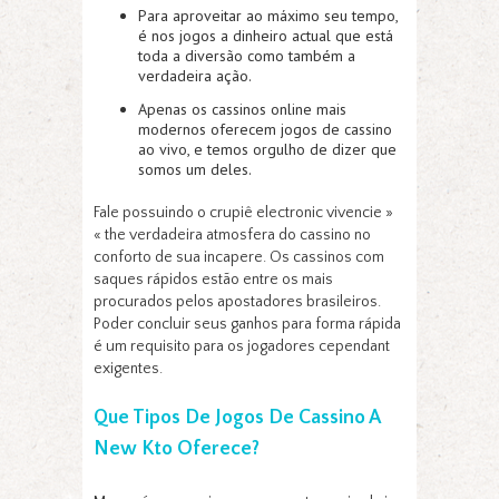
Para aproveitar ao máximo seu tempo,
é nos jogos a dinheiro actual que está
toda a diversão como também a
verdadeira ação.
Apenas os cassinos online mais
modernos oferecem jogos de cassino
ao vivo, e temos orgulho de dizer que
somos um deles.
Fale possuindo o crupiê electronic vivencie »
« the verdadeira atmosfera do cassino no
conforto de sua incapere. Os cassinos com
saques rápidos estão entre os mais
procurados pelos apostadores brasileiros.
Poder concluir seus ganhos para forma rápida
é um requisito para os jogadores cependant
exigentes.
Que Tipos De Jogos De Cassino A
New Kto Oferece?