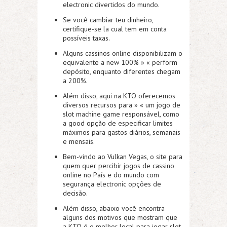
electronic divertidos do mundo.
Se você cambiar teu dinheiro,
certifique-se la cual tem em conta
possíveis taxas.
Alguns cassinos online disponibilizam o
equivalente a new 100% » « perform
depósito, enquanto diferentes chegam
a 200%.
Além disso, aqui na KTO oferecemos
diversos recursos para » « um jogo de
slot machine game responsável, como
a good opção de especificar limites
máximos para gastos diários, semanais
e mensais.
Bem-vindo ao Vulkan Vegas, o site para
quem quer percibir jogos de cassino
online no País e do mundo com
segurança electronic opções de
decisão.
Além disso, abaixo você encontra
alguns dos motivos que mostram que
a KTO é o melhor local para jogar slot