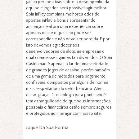
ganha perspectivas sobre o desempenho da
equipe e jogador, será possível agir melhor.
Spin inPlay combinas melhores odds de
apostas inPlay e bônus apresentando
animação real pra uma experiência sobre
apostas online o qual não pode ser
correspondida e não deve ser perdida. E por
isto devemos agradecer aos
desenvolvedores de slots, as empresas o
qual criam esses games tão divertidos. O Spin
Casino não é apenas o lar de uma variedade
de grandes jogos de cassino, porém também
de uma gama de métodos para pagamento
confiáveis, compostos por alguns de nomes
mais respeitados do setor bancário. Além
disso, graças à tecnologia para ponta, você
tem a tranquilidade de que seus informações
pessoais e financeiros estão sempre seguros
e protegidos ao interagir com nosso site.
Jogue Da Sua Forma