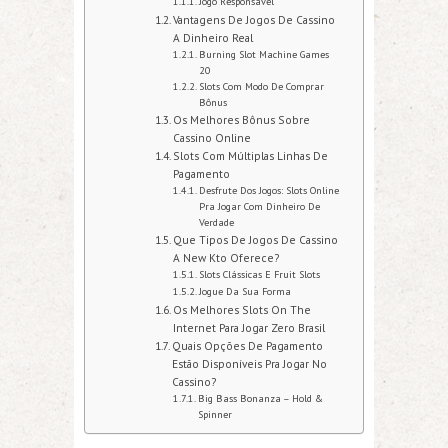
Jogo Responsável
Vantagens De Jogos De Cassino
A Dinheiro Real
Burning Slot Machine Games
20
Slots Com Modo De Comprar
Bônus
Os Melhores Bônus Sobre
Cassino Online
Slots Com Múltiplas Linhas De
Pagamento
Desfrute Dos Jogos: Slots Online
Pra Jogar Com Dinheiro De
Verdade
Que Tipos De Jogos De Cassino
A New Kto Oferece?
Slots Clássicas E Fruit Slots
Jogue Da Sua Forma
Os Melhores Slots On The
Internet Para Jogar Zero Brasil
Quais Opções De Pagamento
Estão Disponíveis Pra Jogar No
Cassino?
Big Bass Bonanza – Hold &
Spinner